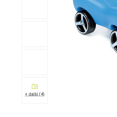
+ další (4)