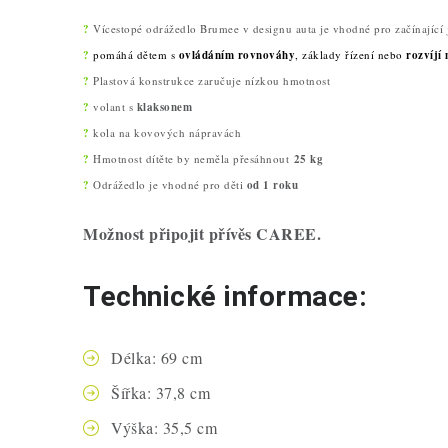
?
Vícestopé odrážedlo Brumee v designu auta je vhodné pro začínající 
?
pomáhá dětem s
ovládáním rovnováhy
, základy řízení nebo
rozvíjí 
?
Plastová konstrukce zaručuje nízkou hmotnost
?
volant s
klaksonem
?
kola na kovových nápravách
?
Hmotnost dítěte by neměla přesáhnout
25 kg
?
Odrážedlo je vhodné pro děti
od 1 roku
Možnost připojit přívěs CAREE.
Technické informace:
Délka: 69 cm
Šířka: 37,8 cm
Výška: 35,5 cm