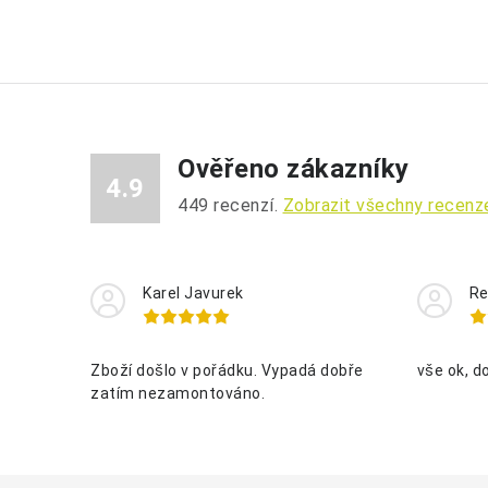
Ověřeno zákazníky
4.9
449
recenzí.
Zobrazit všechny recenz
Karel Javurek
Re
Zboží došlo v pořádku. Vypadá dobře
vše ok, d
zatím nezamontováno.