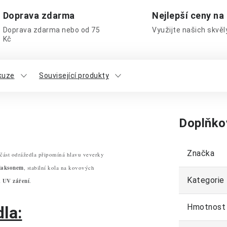
Doprava zdarma
Nejlepší ceny na
Doprava zdarma nebo od 75
Využijte našich skvě
Kč
kuze
Související produkty
Doplňko
Značka
 část odrážedla připomíná hlavu veverky
klaksonem
, stabilní kola na kovových
Kategorie
i
UV záření
.
Hmotnost
la: