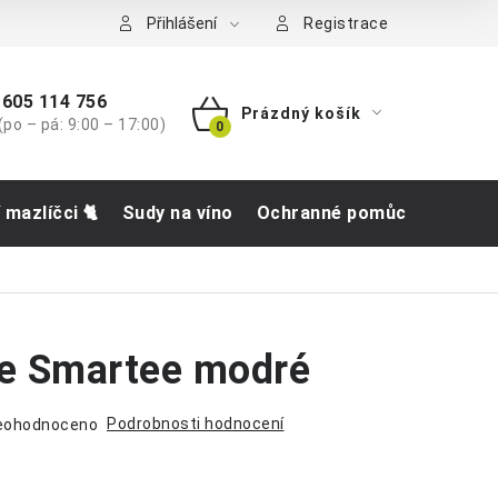
tba
Přihlášení
Registrace
605 114 756
Prázdný košík
(po – pá: 9:00 – 17:00)
NÁKUPNÍ
KOŠÍK
í mazlíčci 🐈
Sudy na víno
Ochranné pomůcky
Obch
e Smartee modré
Podrobnosti hodnocení
eohodnoceno