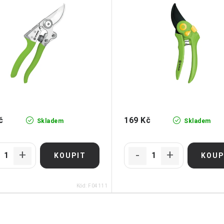
č
169 Kč
Skladem
Skladem
Kód:
F04111