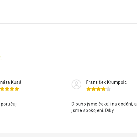
e
náta Kusá
František Krumpolc
oporučuji
Dlouho jsme čekali na dodání, al
jsme spokojeni. Díky.