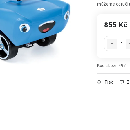
855 Kč
Měrná cena
Kód zboží:
497
Tisk
Z