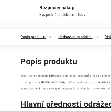
Bezpečný nákup
Bezpečné platební metody
Popis produktu
Hodnocení produktu
Dis
Popis produktu
Specifikace odrážedla
BRUMEE jsou lehká
,
bezpečná
a odolná přední
lehká, pružná a
stabilní konstrukce,
měkké zaoblené hrany,
volant s 
nápravách, dvě sady samolepek, ochrana kovových částí, odolnost vůč
Hlavní přednosti odrážed