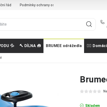
ční řád
Podmínky ochrany osobních údajů
Doprava a pla
VODU 💦
🔨 DÍLNA 🧰
BRUMEE odrážedla
🐕‍🦺 Domác
ré
Brume
N
Skladem