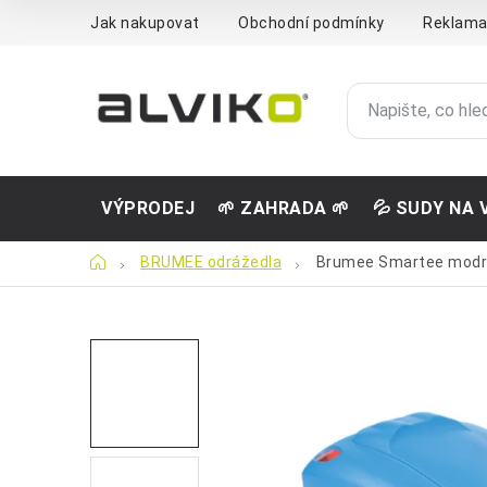
Přejít
Jak nakupovat
Obchodní podmínky
Reklama
na
obsah
VÝPRODEJ
🌱 ZAHRADA 🌱
💦 SUDY NA 
Domů
BRUMEE odrážedla
Brumee Smartee mod