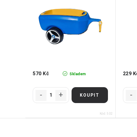
570 Kč
229 K
Skladem
Kód:
502