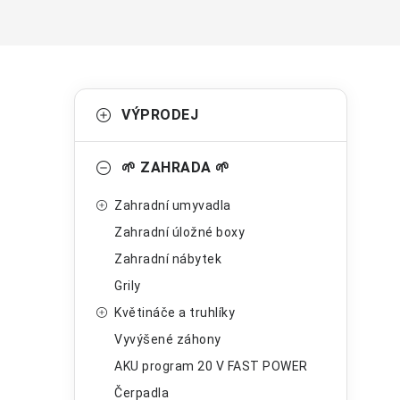
P
K
Přeskočit
VÝPRODEJ
kategorie
a
o
t
s
🌱 ZAHRADA 🌱
e
t
Zahradní umyvadla
g
r
Zahradní úložné boxy
o
Zahradní nábytek
a
r
Grily
n
i
Květináče a truhlíky
e
n
Vyvýšené záhony
í
AKU program 20 V FAST POWER
Čerpadla