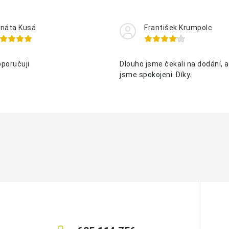
náta Kusá
František Krumpolc
oporučuji
Dlouho jsme čekali na dodání, al
jsme spokojeni. Díky.