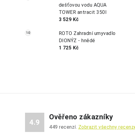
dešťovou vodu AQUA
TOWER antracit 350l
3 529 Kč
ROTO Zahradní umyvadlo
DIONÝZ - hnědé
1 725 Kč
Ověřeno zákazníky
4.9
449
recenzí.
Zobrazit všechny recenz