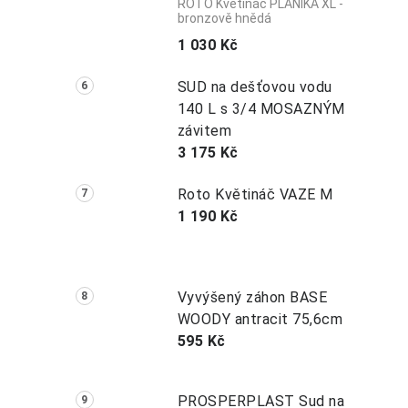
ROTO Květináč PLANIKA XL -
bronzově hnědá
1 030 Kč
SUD na dešťovou vodu
140 L s 3/4 MOSAZNÝM
závitem
3 175 Kč
Roto Květináč VAZE M
1 190 Kč
Vyvýšený záhon BASE
WOODY antracit 75,6cm
595 Kč
PROSPERPLAST Sud na