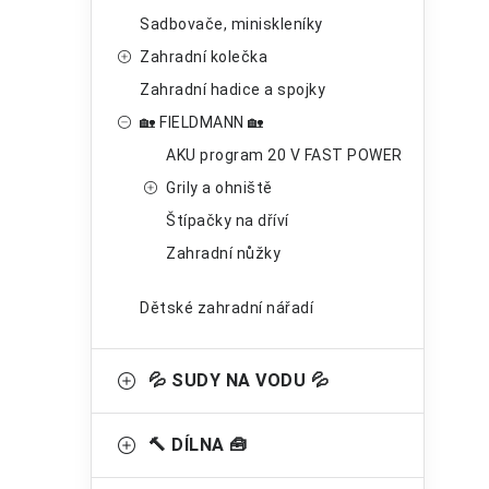
p
Sadbovače, miniskleníky
a
Zahradní kolečka
n
Zahradní hadice a spojky
🏡 FIELDMANN 🏡
e
AKU program 20 V FAST POWER
l
Grily a ohniště
Štípačky na dříví
Zahradní nůžky
Dětské zahradní nářadí
💦 SUDY NA VODU 💦
🔨 DÍLNA 🧰