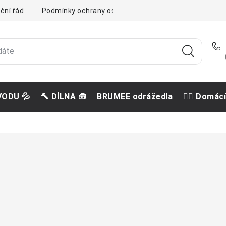
ční řád
Podmínky ochrany osobních údajů
Doprava a pla
VODU 💦
🔨 DÍLNA 🧰
BRUMEE odrážedla
🐕‍🦺 Domác