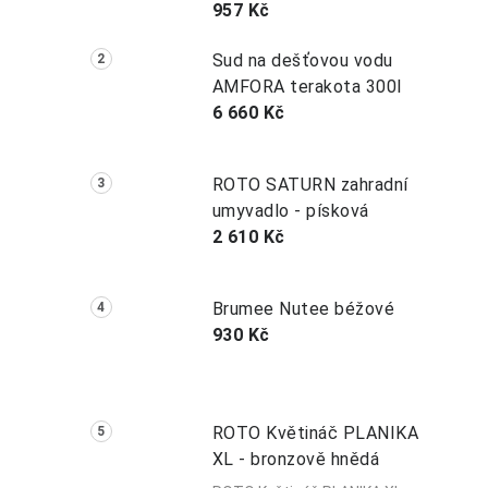
957 Kč
Sud na dešťovou vodu
AMFORA terakota 300l
6 660 Kč
ROTO SATURN zahradní
umyvadlo - písková
2 610 Kč
Brumee Nutee béžové
930 Kč
ROTO Květináč PLANIKA
XL - bronzově hnědá