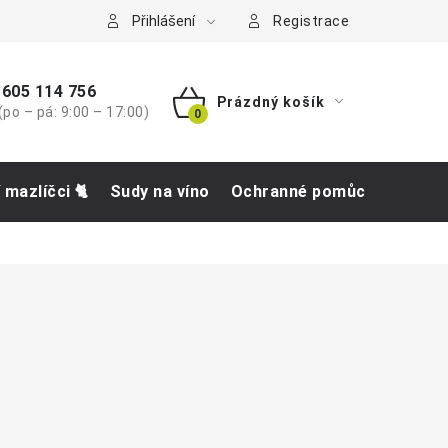
tba
Přihlášení
Registrace
605 114 756
Prázdný košík
(po – pá: 9:00 – 17:00)
NÁKUPNÍ
KOŠÍK
í mazlíčci 🐈
Sudy na víno
Ochranné pomůcky
Obch