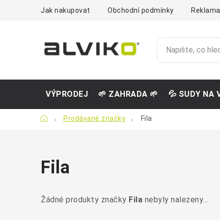
Přejít
Jak nakupovat
Obchodní podmínky
Reklama
na
obsah
VÝPRODEJ
🌱 ZAHRADA 🌱
💦 SUDY NA 
Domů
Prodávané značky
Fila
Fila
Žádné produkty značky
Fila
nebyly nalezeny...