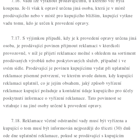
7.16. Vadu lze vytknout prodávajícímu, u kterého věc byla
koupena. Je-li však k opravě určena jiná osoba, která je v místě
prodávajícího nebo v místě pro kupujícího bližším, kupující vytkne
vadu tomu, kdo je určen k provedení opravy.
7.17. S výjimkou případů, kdy je k provedení opravy určena jiná
osoba, je prodávající povinen přijmout reklamaci v kterékoli
provozovně, v níž je přijetí reklamace možné s ohledem na sortiment
prodávaných výrobků nebo poskytovaných služeb, případně i ve
svém sídle. Prodávající je povinen kupujícímu vydat při uplatnění
reklamace písemné potvrzení, ve kterém uvede datum, kdy kupující
reklamaci uplatnil, co je jejím obsahem, jaký způsob vyřízení
reklamace kupující požaduje a kontaktní údaje kupujícího pro účely
poskytnutí informace o vyřízení reklamace. Tato povinnost se
vztahuje i na jiné osoby určené k provedení opravy.
7.18. Reklamace včetně odstranění vady musí být vyřízena a
kupující o tom musí být informován nejpozději do třiceti (30) dnů
ode dne uplatnění reklamace, pokud se prodávající s kupujícím