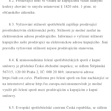
8.2. Prodávající není ve vztahu ke kupujícímu vázán žádnými
kodexy chování ve smyslu ustanovení § 1820 odst. 1 písm. n)
občanského zákoníku.
8.3. Vyřizování stížností spotřebitelů zajišťuje prodávající
prostřednictvím elektronické pošty. Stížnosti je možné zasílat na
elektronickou adresu prodávajícího. Informaci o vyřízení stížnosti
kupujícího zašle prodávající na elektronickou adresu kupujícího. Jiná
pravidla vyřizování stížností nejsou prodávajícím stanovena.
8.4. K mimosoudnímu řešení spotřebitelských sporů z kupní
smlouvy je příslušná Česká obchodní inspekce, se sídlem Štěpánská
567/15, 120 00 Praha 2, IČ: 000 20 869, internetová adresa:
https://adr.coi.cz/cs. Platformu pro řešení sporů on-line nacházející se
na internetové adrese http://ec.europa.eu/consumers/odr je možné
využít při řešení sporů mezi prodávajícím a kupujícím z kupní
smlouvy.
8.5. Evropské spotřebitelské centrum Česká republika, se sídlem