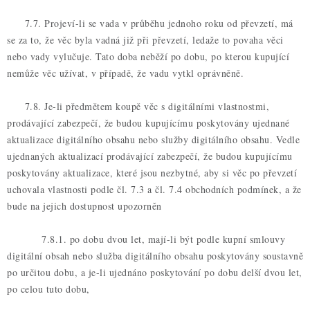
7.7. Projeví-li se vada v průběhu jednoho roku od převzetí, má
se za to, že věc byla vadná již při převzetí, ledaže to povaha věci
nebo vady vylučuje. Tato doba neběží po dobu, po kterou kupující
nemůže věc užívat, v případě, že vadu vytkl oprávněně.
7.8. Je-li předmětem koupě věc s digitálními vlastnostmi,
prodávající zabezpečí, že budou kupujícímu poskytovány ujednané
aktualizace digitálního obsahu nebo služby digitálního obsahu. Vedle
ujednaných aktualizací prodávající zabezpečí, že budou kupujícímu
poskytovány aktualizace, které jsou nezbytné, aby si věc po převzetí
uchovala vlastnosti podle čl. 7.3 a čl. 7.4 obchodních podmínek, a že
bude na jejich dostupnost upozorněn
7.8.1. po dobu dvou let, mají-li být podle kupní smlouvy
digitální obsah nebo služba digitálního obsahu poskytovány soustavně
po určitou dobu, a je-li ujednáno poskytování po dobu delší dvou let,
po celou tuto dobu,