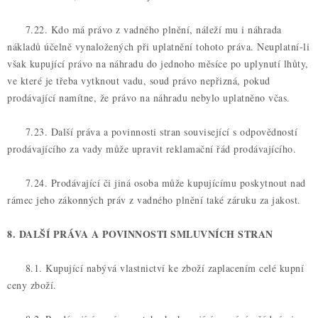
7.22. Kdo má právo z vadného plnění, náleží mu i náhrada
nákladů účelně vynaložených při uplatnění tohoto práva. Neuplatní-li
však kupující právo na náhradu do jednoho měsíce po uplynutí lhůty,
ve které je třeba vytknout vadu, soud právo nepřizná, pokud
prodávající namítne, že právo na náhradu nebylo uplatněno včas.
7.23. Další práva a povinnosti stran související s odpovědností
prodávajícího za vady může upravit reklamační řád prodávajícího.
7.24. Prodávající či jiná osoba může kupujícímu poskytnout nad
rámec jeho zákonných práv z vadného plnění také záruku za jakost.
8. DALŠÍ PRÁVA A POVINNOSTI SMLUVNÍCH STRAN
8.1. Kupující nabývá vlastnictví ke zboží zaplacením celé kupní
ceny zboží.