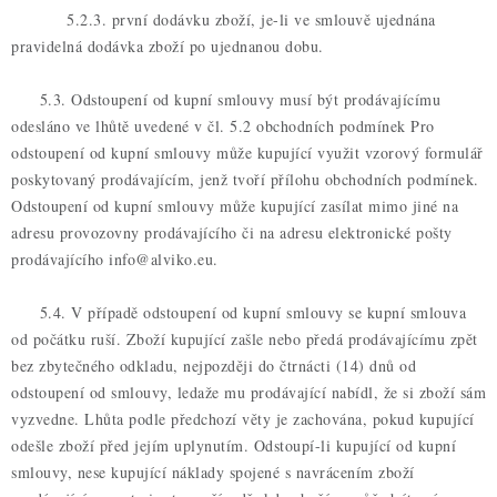
5.2.3. první dodávku zboží, je-li ve smlouvě ujednána
pravidelná dodávka zboží po ujednanou dobu.
5.3. Odstoupení od kupní smlouvy musí být prodávajícímu
odesláno ve lhůtě uvedené v čl. 5.2 obchodních podmínek Pro
odstoupení od kupní smlouvy může kupující využit vzorový formulář
poskytovaný prodávajícím, jenž tvoří přílohu obchodních podmínek.
Odstoupení od kupní smlouvy může kupující zasílat mimo jiné na
adresu provozovny prodávajícího či na adresu elektronické pošty
prodávajícího info@alviko.eu.
5.4. V případě odstoupení od kupní smlouvy se kupní smlouva
od počátku ruší. Zboží kupující zašle nebo předá prodávajícímu zpět
bez zbytečného odkladu, nejpozději do čtrnácti (14) dnů od
odstoupení od smlouvy, ledaže mu prodávající nabídl, že si zboží sám
vyzvedne. Lhůta podle předchozí věty je zachována, pokud kupující
odešle zboží před jejím uplynutím. Odstoupí-li kupující od kupní
smlouvy, nese kupující náklady spojené s navrácením zboží