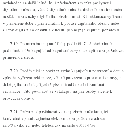
nedohodne na delší lhůtě. Je-li předmětem závazku poskytnutí
digitálního obsahu, včetně digitálního obsahu dodaného na hmotném
nosiči, nebo služby digitálního obsahu, musí být reklamace vyřízena
v přiměřené době s přihlédnutím k povaze digitálního obsahu nebo
služby digitálního obsahu a k účelu, pro nějž je kupující požadoval.
7.19. Po marném uplynutí lhůty podle čl. 7.18 obchodních
podmínek může kupující od kupní smlouvy odstoupit nebo požadovat
přiměřenou slevu.
7.20. Prodávající je povinen vydat kupujícímu potvrzení o datu a
způsobu vyřízení reklamace, včetně potvrzení o provedení opravy, a
době jejího trvání, případně písemné odůvodnění zamítnutí
reklamace. Tato povinnost se vztahuje i na jiné osoby určené k
provedení opravy.
7.21. Práva z odpovědnosti za vady zboží může kupující
konkrétně uplatnit zejména elektronickou poštou na adrese
info@alviko.eu, nebo telefonicky na čísle 605114756.