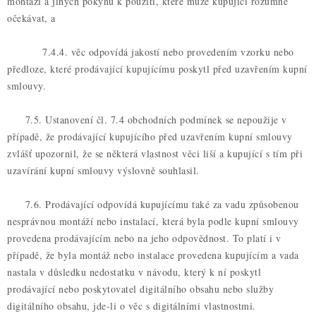
montáži a jiných pokynů k použití, které může kupující rozumně
očekávat, a
7.4.4. věc odpovídá jakostí nebo provedením vzorku nebo
předloze, které prodávající kupujícímu poskytl před uzavřením kupní
smlouvy.
7.5. Ustanovení čl. 7.4 obchodních podmínek se nepoužije v
případě, že prodávající kupujícího před uzavřením kupní smlouvy
zvlášť upozornil, že se některá vlastnost věci liší a kupující s tím při
uzavírání kupní smlouvy výslovně souhlasil.
7.6. Prodávající odpovídá kupujícímu také za vadu způsobenou
nesprávnou montáží nebo instalací, která byla podle kupní smlouvy
provedena prodávajícím nebo na jeho odpovědnost. To platí i v
případě, že byla montáž nebo instalace provedena kupujícím a vada
nastala v důsledku nedostatku v návodu, který k ní poskytl
prodávající nebo poskytovatel digitálního obsahu nebo služby
digitálního obsahu, jde-li o věc s digitálními vlastnostmi.