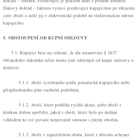
doklad – fakturu. Prodávající je plátcem daně z přidané hodnoty.
Daňový doklad – fakturu vystaví prodávající kupujícímu po uhrazení
ceny zboží a zašle jej v elektronické podobě na elektronickou adresu
kupujícího.
5. ODSTOUPENÍ OD KUPNÍ SMLOUVY
5.1. Kupující bere na vědomí, že dle ustanovení § 1837
občanského zákoníku nelze mimo jiné odstoupit od kupní smlouvy o
dodávce:
5.1.1. zboží vyrobeného podle požadavků kupujícího nebo
přizpůsobeného jeho osobním potřebám,
5.1.2. zboží, které podléhá rychlé zkáze, nebo zboží s
krátkou dobou spotřeby, jakož i zboží, které bylo po dodání
vzhledem ke své povaze nenávratně smíseno s jiným zbožím,
5.1.3. zboží v zapečetěném obalu, které z důvodu ochrany