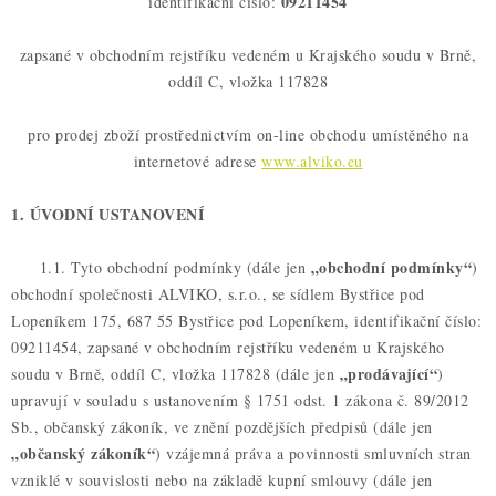
09211454
identifikační číslo:
OCHRANNÉ POMŮCKY
zapsané v obchodním rejstříku vedeném u Krajského soudu v Brně,
OBCHODNÍ PODMÍNKY
oddíl C, vložka 117828
KONTAKTY
pro prodej zboží prostřednictvím on-line obchodu umístěného na
internetové adrese
www.alviko.eu
REKLAMAČNÍ ŘÁD
1. ÚVODNÍ USTANOVENÍ
ZNAČKY
„obchodní podmínky“
1.1. Tyto obchodní podmínky (dále jen
)
obchodní společnosti ALVIKO, s.r.o., se sídlem Bystřice pod
Jak nakupovat
Obchodní podmínky
Reklamační řád
Lopeníkem 175, 687 55 Bystřice pod Lopeníkem, identifikační číslo:
Podmínky ochrany osobních údajů
Doprava a platba
09211454, zapsané v obchodním rejstříku vedeném u Krajského
„prodávající“
soudu v Brně, oddíl C, vložka 117828 (dále jen
)
upravují v souladu s ustanovením § 1751 odst. 1 zákona č. 89/2012
Sb., občanský zákoník, ve znění pozdějších předpisů (dále jen
„občanský zákoník“
) vzájemná práva a povinnosti smluvních stran
vzniklé v souvislosti nebo na základě kupní smlouvy (dále jen