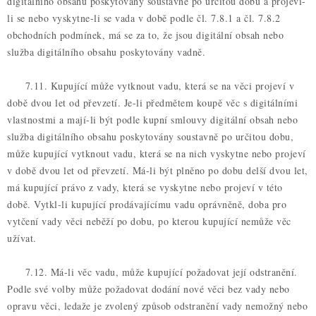
digitálního obsahu poskytovány soustavně po určitou dobu a projeví-
li se nebo vyskytne-li se vada v době podle čl. 7.8.1 a čl. 7.8.2
obchodních podmínek, má se za to, že jsou digitální obsah nebo
služba digitálního obsahu poskytovány vadně.
7.11. Kupující může vytknout vadu, která se na věci projeví v
době dvou let od převzetí. Je-li předmětem koupě věc s digitálními
vlastnostmi a mají-li být podle kupní smlouvy digitální obsah nebo
služba digitálního obsahu poskytovány soustavně po určitou dobu,
může kupující vytknout vadu, která se na nich vyskytne nebo projeví
v době dvou let od převzetí. Má-li být plněno po dobu delší dvou let,
má kupující právo z vady, která se vyskytne nebo projeví v této
době. Vytkl-li kupující prodávajícímu vadu oprávněně, doba pro
vytčení vady věci neběží po dobu, po kterou kupující nemůže věc
užívat.
7.12. Má-li věc vadu, může kupující požadovat její odstranění.
Podle své volby může požadovat dodání nové věci bez vady nebo
opravu věci, ledaže je zvolený způsob odstranění vady nemožný nebo