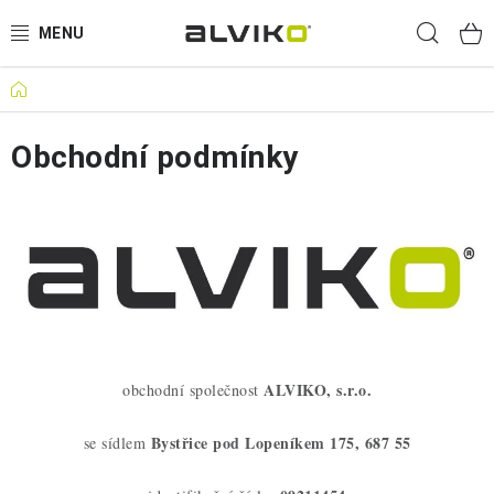
Přejít
Hled
na
obsah
Domů
VÝPRODEJ
Obchodní podmínky
🌱 ZAHRADA 🌱
💦 SUDY NA VODU 💦
🔨 DÍLNA 🧰
BRUMEE ODRÁŽEDLA
🐕‍🦺 DOMÁCÍ MAZLÍČCI 🐈
ALVIKO, s.r.o.
obchodní společnost
SUDY NA VÍNO
Bystřice pod Lopeníkem 175, 687 55
se sídlem