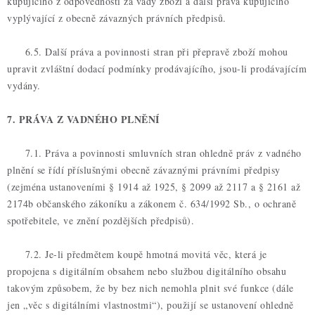
kupujícího z odpovědnosti za vady zboží a další práva kupujícího
vyplývající z obecně závazných právních předpisů.
6.5. Další práva a povinnosti stran při přepravě zboží mohou
upravit zvláštní dodací podmínky prodávajícího, jsou-li prodávajícím
vydány.
7. PRÁVA Z VADNÉHO PLNĚNÍ
7.1. Práva a povinnosti smluvních stran ohledně práv z vadného
plnění se řídí příslušnými obecně závaznými právními předpisy
(zejména ustanoveními § 1914 až 1925, § 2099 až 2117 a § 2161 až
2174b občanského zákoníku a zákonem č. 634/1992 Sb., o ochraně
spotřebitele, ve znění pozdějších předpisů).
7.2. Je-li předmětem koupě hmotná movitá věc, která je
propojena s digitálním obsahem nebo službou digitálního obsahu
takovým způsobem, že by bez nich nemohla plnit své funkce (dále
jen „věc s digitálními vlastnostmi“), použijí se ustanovení ohledně