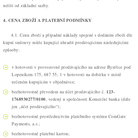
neliší od základní sazby.
4. CENA ZBOŽÍ A PLATEBNÍ PODMÍNKY
4.1. Cenu zboží a případné náklady spojené s dodáním zboží dle
kupní smlouvy může kupující uhradit prodávajícímu následujícími
způsoby:
v hotovosti v provozovně prodávajícího na adrese Bystřice pod
Lopeníkem 175, 687 55; 1 v hotovosti na dobírku v místě
určeném kupujícím v objednávce;
123-
bezhotovostně převodem na účet prodávajícího č.
1768930277/0100
, vedený u společnosti Komerční banka (dále
jen „účet prodávajícího“);
bezhotovostně prostřednictvím platebního systému ComGate
Payments, a.s.;
bezhotovostně platební kartou;