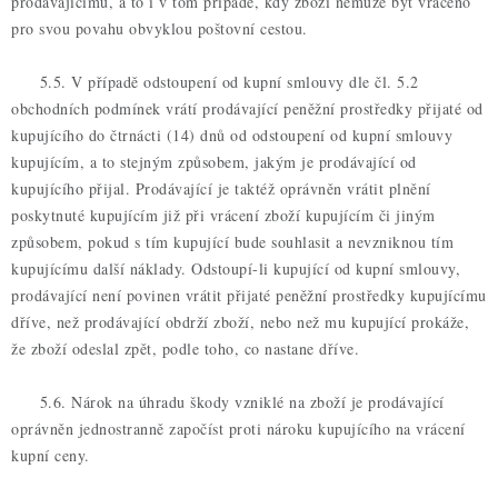
prodávajícímu, a to i v tom případě, kdy zboží nemůže být vráceno
pro svou povahu obvyklou poštovní cestou.
5.5. V případě odstoupení od kupní smlouvy dle čl. 5.2
obchodních podmínek vrátí prodávající peněžní prostředky přijaté od
kupujícího do čtrnácti (14) dnů od odstoupení od kupní smlouvy
kupujícím, a to stejným způsobem, jakým je prodávající od
kupujícího přijal. Prodávající je taktéž oprávněn vrátit plnění
poskytnuté kupujícím již při vrácení zboží kupujícím či jiným
způsobem, pokud s tím kupující bude souhlasit a nevzniknou tím
kupujícímu další náklady. Odstoupí-li kupující od kupní smlouvy,
prodávající není povinen vrátit přijaté peněžní prostředky kupujícímu
dříve, než prodávající obdrží zboží, nebo než mu kupující prokáže,
že zboží odeslal zpět, podle toho, co nastane dříve.
5.6. Nárok na úhradu škody vzniklé na zboží je prodávající
oprávněn jednostranně započíst proti nároku kupujícího na vrácení
kupní ceny.