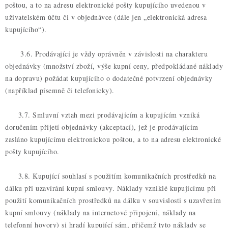
poštou, a to na adresu elektronické pošty kupujícího uvedenou v
uživatelském účtu či v objednávce (dále jen „elektronická adresa
kupujícího“).
3.6. Prodávající je vždy oprávněn v závislosti na charakteru
objednávky (množství zboží, výše kupní ceny, předpokládané náklady
na dopravu) požádat kupujícího o dodatečné potvrzení objednávky
(například písemně či telefonicky).
3.7. Smluvní vztah mezi prodávajícím a kupujícím vzniká
doručením přijetí objednávky (akceptací), jež je prodávajícím
zasláno kupujícímu elektronickou poštou, a to na adresu elektronické
pošty kupujícího.
3.8. Kupující souhlasí s použitím komunikačních prostředků na
dálku při uzavírání kupní smlouvy. Náklady vzniklé kupujícímu při
použití komunikačních prostředků na dálku v souvislosti s uzavřením
kupní smlouvy (náklady na internetové připojení, náklady na
telefonní hovory) si hradí kupující sám, přičemž tyto náklady se