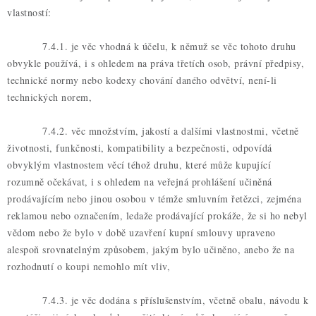
vlastností:
7.4.1. je věc vhodná k účelu, k němuž se věc tohoto druhu
obvykle používá, i s ohledem na práva třetích osob, právní předpisy,
technické normy nebo kodexy chování daného odvětví, není-li
technických norem,
7.4.2. věc množstvím, jakostí a dalšími vlastnostmi, včetně
životnosti, funkčnosti, kompatibility a bezpečnosti, odpovídá
obvyklým vlastnostem věcí téhož druhu, které může kupující
rozumně očekávat, i s ohledem na veřejná prohlášení učiněná
prodávajícím nebo jinou osobou v témže smluvním řetězci, zejména
reklamou nebo označením, ledaže prodávající prokáže, že si ho nebyl
vědom nebo že bylo v době uzavření kupní smlouvy upraveno
alespoň srovnatelným způsobem, jakým bylo učiněno, anebo že na
rozhodnutí o koupi nemohlo mít vliv,
7.4.3. je věc dodána s příslušenstvím, včetně obalu, návodu k