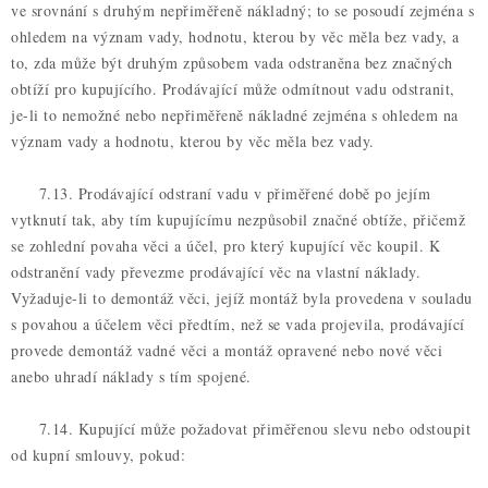
ve srovnání s druhým nepřiměřeně nákladný; to se posoudí zejména s
ohledem na význam vady, hodnotu, kterou by věc měla bez vady, a
to, zda může být druhým způsobem vada odstraněna bez značných
obtíží pro kupujícího. Prodávající může odmítnout vadu odstranit,
je-li to nemožné nebo nepřiměřeně nákladné zejména s ohledem na
význam vady a hodnotu, kterou by věc měla bez vady.
7.13. Prodávající odstraní vadu v přiměřené době po jejím
vytknutí tak, aby tím kupujícímu nezpůsobil značné obtíže, přičemž
se zohlední povaha věci a účel, pro který kupující věc koupil. K
odstranění vady převezme prodávající věc na vlastní náklady.
Vyžaduje-li to demontáž věci, jejíž montáž byla provedena v souladu
s povahou a účelem věci předtím, než se vada projevila, prodávající
provede demontáž vadné věci a montáž opravené nebo nové věci
anebo uhradí náklady s tím spojené.
7.14. Kupující může požadovat přiměřenou slevu nebo odstoupit
od kupní smlouvy, pokud: