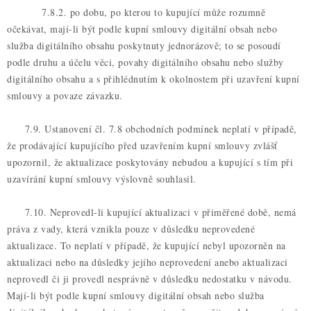
7.8.2. po dobu, po kterou to kupující může rozumně
očekávat, mají-li být podle kupní smlouvy digitální obsah nebo
služba digitálního obsahu poskytnuty jednorázově; to se posoudí
podle druhu a účelu věci, povahy digitálního obsahu nebo služby
digitálního obsahu a s přihlédnutím k okolnostem při uzavření kupní
smlouvy a povaze závazku.
7.9. Ustanovení čl. 7.8 obchodních podmínek neplatí v případě,
že prodávající kupujícího před uzavřením kupní smlouvy zvlášť
upozornil, že aktualizace poskytovány nebudou a kupující s tím při
uzavírání kupní smlouvy výslovně souhlasil.
7.10. Neprovedl-li kupující aktualizaci v přiměřené době, nemá
práva z vady, která vznikla pouze v důsledku neprovedené
aktualizace. To neplatí v případě, že kupující nebyl upozorněn na
aktualizaci nebo na důsledky jejího neprovedení anebo aktualizaci
neprovedl či ji provedl nesprávně v důsledku nedostatku v návodu.
Mají-li být podle kupní smlouvy digitální obsah nebo služba