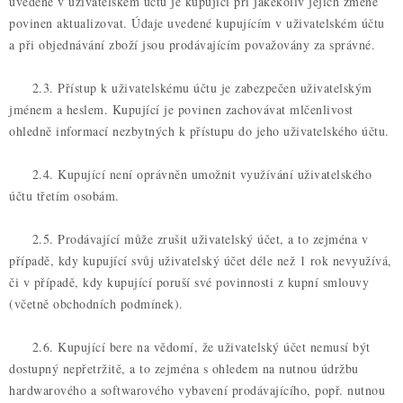
uvedené v uživatelském účtu je kupující při jakékoliv jejich změně
povinen aktualizovat. Údaje uvedené kupujícím v uživatelském účtu
a při objednávání zboží jsou prodávajícím považovány za správné.
2.3. Přístup k uživatelskému účtu je zabezpečen uživatelským
jménem a heslem. Kupující je povinen zachovávat mlčenlivost
ohledně informací nezbytných k přístupu do jeho uživatelského účtu.
2.4. Kupující není oprávněn umožnit využívání uživatelského
účtu třetím osobám.
2.5. Prodávající může zrušit uživatelský účet, a to zejména v
případě, kdy kupující svůj uživatelský účet déle než 1 rok nevyužívá,
či v případě, kdy kupující poruší své povinnosti z kupní smlouvy
(včetně obchodních podmínek).
2.6. Kupující bere na vědomí, že uživatelský účet nemusí být
dostupný nepřetržitě, a to zejména s ohledem na nutnou údržbu
hardwarového a softwarového vybavení prodávajícího, popř. nutnou