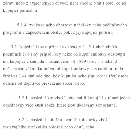
zdraví nebo z hygienických důvodů není vhodné vrátit poté, co jej
kupující porušil, a
5.1.4. zvukové nebo obrazové nahrávky nebo počítačového
programu v zapečetěném obalu, pokud jej kupující porušil.
5.2. Nejedná-li se o případ uvedený v čl. 5.1 obchodních
podmínek či o jiný případ, kdy nelze od kupní smlouvy odstoupit,
má kupující v souladu s ustanovením § 1829 odst. 1 a odst. 2
občanského zákoníku právo od kupní smlouvy odstoupit, a to do
čtrnácti (14) dnů ode dne, kdy kupující nebo jím určená třetí osoba
odlišná od dopravce převezeme zboží, nebo:
5.2.1. poslední kus zboží, objedná-li kupující v rámci jedné
objednávky více kusů zboží, které jsou dodávány samostatně,
5.2.2. poslední položku nebo část dodávky zboží
sestávajícího z několika položek nebo částí, nebo