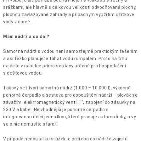
srážkami, ale hlavně s celkovou velikostí odvodňované plochy,
plochou zavlažované zahrady a případným využitím užitkové
vody v domě.
Mám nádrž a co dál?
Samotná nádrž s vodou není samozřejmě praktickým řešením
a asi těžko plánujete tahat vodu rumpálem. Proto na trhu
najdete v nabídce přímo sestavy určené pro hospodaření
s dešťovou vodou.
Takový set tvoří samotná nádrž (1 000 – 10 000 l), výkonné
ponorné čerpadlo a sestava pro dopouštění nádrží – plovák se
závažím, elektromagnetický ventil 1", zapojení do zásuvky na
230 V a kabel. Nejvhodnější je ponorné čerpadlo s
integrovanou řídicí jednotkou, které pracuje automaticky, a vy
se o nic nemusíte starat.
V případě nedostatku srážek je potřeba do nádrže zajistit