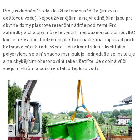
OCHRANNÉ POMŮCKY
Pro „uskladnění“ vody slouží retenční nádrže (jímky na
OBCHODNÍ PODMÍNKY
dešťovou vodu). Nejpoužívanějšími a nejvhodnějšími jsou pro
obytné domy plastové retenční nádrže pod zemí. Pro
zahrádky a chalupy můžete využít i nepoužívanou žumpu, IBC
KONTAKTY
kontejnery apod. Podzemní plastová nádrž má například proti
betonové nádrži řadu výhod – díky konstrukci z kvalitního
REKLAMAČNÍ ŘÁD
polyetylenu se s ní snadno manipuluje, jednoduše se instaluje
a na chybějícím obetonování také ušetříte. Je odolná vůči
ZNAČKY
vnějším vlivům a udržuje stálou teplotu vody.
Jak nakupovat
Obchodní podmínky
Reklamační řád
Podmínky ochrany osobních údajů
Doprava a platba