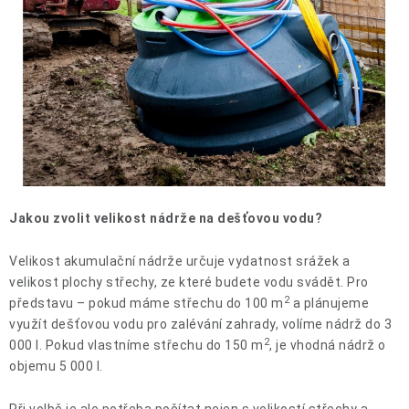
Jakou zvolit velikost nádrže na dešťovou vodu?
Velikost akumulační nádrže určuje vydatnost srážek a
velikost plochy střechy, ze které budete vodu svádět. Pro
2
představu – pokud máme střechu do 100 m
a plánujeme
využít dešťovou vodu pro zalévání zahrady, volíme nádrž do 3
2
000 l. Pokud vlastníme střechu do 150 m
, je vhodná nádrž o
objemu 5 000 l.
Při volbě je ale potřeba počítat nejen s velikostí střechy a