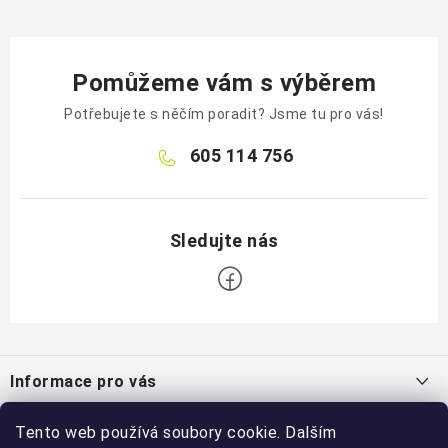
Pomůžeme vám s výběrem
Potřebujete s něčím poradit? Jsme tu pro vás!
605 114 756
Z
á
Informace pro vás
p
a
Jak nakupovat
Tento web používá soubory cookie. Dalším
Blog