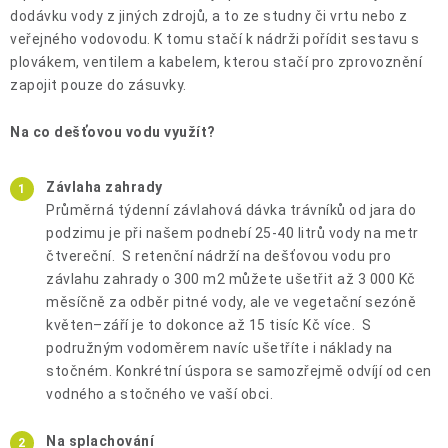
dodávku vody z jiných zdrojů, a to ze studny či vrtu nebo z
veřejného vodovodu. K tomu stačí k nádrži pořídit sestavu s
plovákem, ventilem a kabelem, kterou stačí pro zprovoznění
zapojit pouze do zásuvky.
Na co dešťovou vodu využít?
Závlaha zahrady
Průměrná týdenní závlahová dávka trávníků od jara do
podzimu je při našem podnebí 25-40 litrů vody na metr
čtvereční. S retenční nádrží na dešťovou vodu pro
závlahu zahrady o 300 m2 můžete ušetřit až 3 000 Kč
měsíčně za odběr pitné vody, ale ve vegetační sezóně
květen–září je to dokonce až 15 tisíc Kč více. S
podružným vodoměrem navíc ušetříte i náklady na
stočném. Konkrétní úspora se samozřejmě odvíjí od cen
vodného a stočného ve vaší obci.
Na splachování