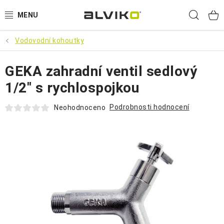
Přejít
Hled
na
obsah
Vodovodní kohoutky
VÝPRODEJ
GEKA zahradní ventil sedlový
🌱 ZAHRADA 🌱
1/2" s rychlospojkou
💦 SUDY NA VODU 💦
Podrobnosti hodnocení
Neohodnoceno
🔨 DÍLNA 🧰
BRUMEE ODRÁŽEDLA
🐕‍🦺 DOMÁCÍ MAZLÍČCI 🐈
SUDY NA VÍNO