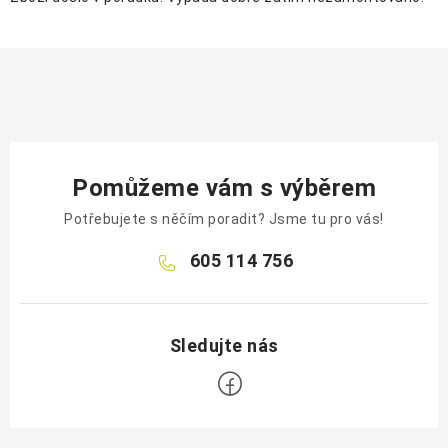
Pomůžeme vám s výběrem
Potřebujete s něčím poradit? Jsme tu pro vás!
605 114 756
Z