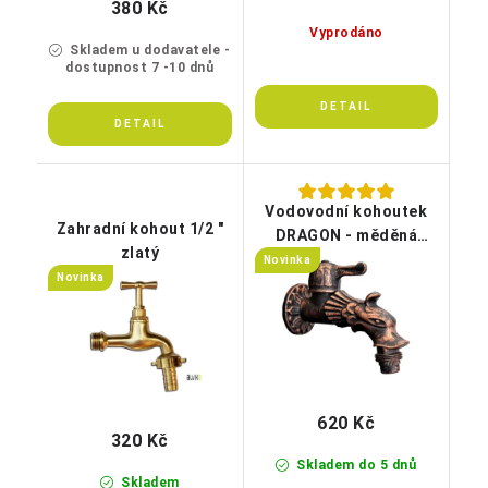
380 Kč
Vyprodáno
Skladem u dodavatele -
dostupnost 7 -10 dnů
Vodovodní kohoutek
Zahradní kohout 1/2 "
DRAGON - měděná
zlatý
patina
Novinka
Novinka
620 Kč
320 Kč
Skladem do 5 dnů
Skladem