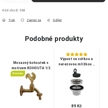
Kód zboží:
368
Tisk
Zeptat se
Sdílet
Podobné produkty
Výpust se zátkou a
Mosazný kohoutek s
nerezovou mřížkou k
motivem KOHOUTA 1/2
umyvadlům
Novinka
89 Kč