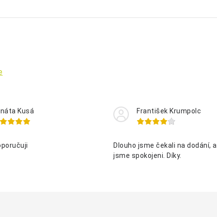
e
náta Kusá
František Krumpolc
oporučuji
Dlouho jsme čekali na dodání, al
jsme spokojeni. Díky.