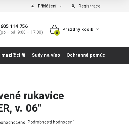
tba
Přihlášení
Registrace
605 114 756
Prázdný košík
(po – pá: 9:00 – 17:00)
NÁKUPNÍ
KOŠÍK
í mazlíčci 🐈
Sudy na víno
Ochranné pomůcky
Obch
vené rukavice
, v. 06"
Podrobnosti hodnocení
eohodnoceno