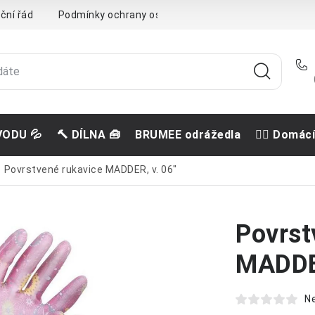
ční řád
Podmínky ochrany osobních údajů
Doprava a pla
VODU 💦
🔨 DÍLNA 🧰
BRUMEE odrážedla
🐕‍🦺 Domác
Povrstvené rukavice MADDER, v. 06"
Povrst
MADDER
N