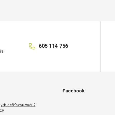
605 114 756
ás!
Facebook
ytit dešťovou vodu?
020