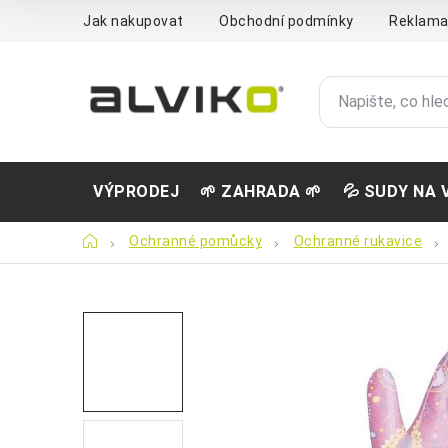
Přejít
Jak nakupovat
Obchodní podmínky
Reklama
na
obsah
VÝPRODEJ
🌱 ZAHRADA 🌱
💦 SUDY NA 
Domů
Ochranné pomůcky
Ochranné rukavice