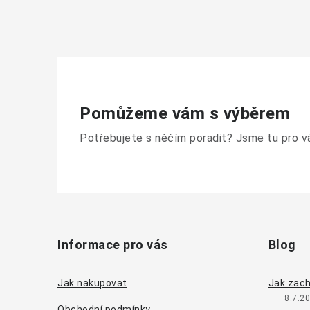
Pomůžeme vám s výběrem
Potřebujete s něčím poradit? Jsme tu pro v
Z
á
Informace pro vás
Blog
p
a
Jak nakupovat
Jak zach
8.7.2
Obchodní podmínky