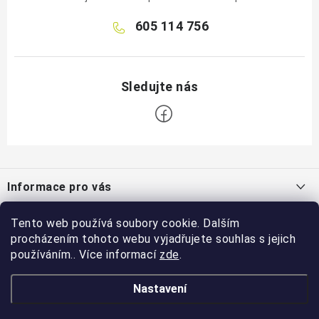
605 114 756
Z
á
Informace pro vás
p
a
Jak nakupovat
Tento web používá soubory cookie. Dalším
Blog
t
procházením tohoto webu vyjadřujete souhlas s jejich
Obchodní podmínky
í
Jak zachytit dešťovou vodu?
používáním.. Více informací
zde
.
Facebook
8.7.2020
Reklamační řád
Nastavení
Přijímáme online platby
Podmínky ochrany osobních údajů