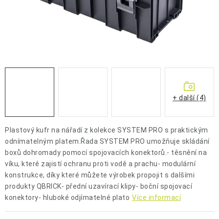
OCHRANNÉ POMŮCKY
OBCHODNÍ PODMÍNKY
KONTAKTY
REKLAMAČNÍ ŘÁD
+ další (4)
ZNAČKY
Plastový kufr na nářadí z kolekce SYSTEM PRO s praktickým
Jak nakupovat
Obchodní podmínky
Reklamační řád
odnímatelným platem.Řada SYSTEM PRO umožňuje skládání
Podmínky ochrany osobních údajů
Doprava a platba
boxů dohromady pomocí spojovacích konektorů.- těsnění na
víku, které zajistí ochranu proti vodě a prachu- modulární
konstrukce, díky které můžete výrobek propojit s dalšími
produkty QBRICK- přední uzavírací klipy- boční spojovací
konektory- hluboké odjímatelné plato
Více informací