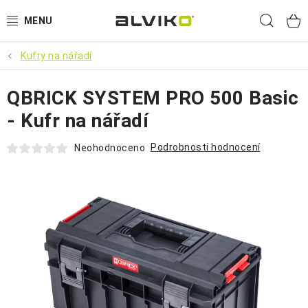
Přejít
Hled
na
obsah
Kufry na nářadí
VÝPRODEJ
QBRICK SYSTEM PRO 500 Basic
🌱 ZAHRADA 🌱
- Kufr na nářadí
💦 SUDY NA VODU 💦
Podrobnosti hodnocení
Neohodnoceno
🔨 DÍLNA 🧰
BRUMEE ODRÁŽEDLA
🐕‍🦺 DOMÁCÍ MAZLÍČCI 🐈
SUDY NA VÍNO