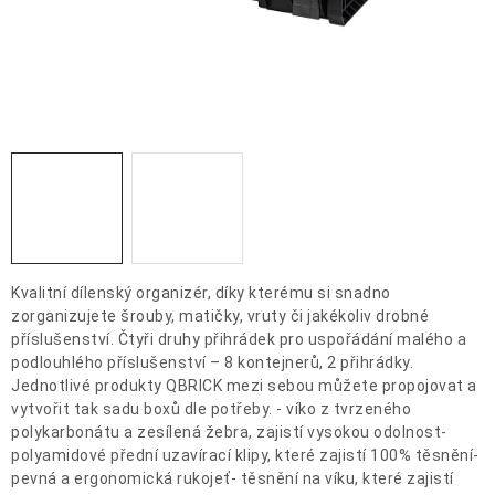
OCHRANNÉ POMŮCKY
OBCHODNÍ PODMÍNKY
KONTAKTY
REKLAMAČNÍ ŘÁD
ZNAČKY
Kvalitní dílenský organizér, díky kterému si snadno
Jak nakupovat
Obchodní podmínky
Reklamační řád
zorganizujete šrouby, matičky, vruty či jakékoliv drobné
Podmínky ochrany osobních údajů
Doprava a platba
příslušenství. Čtyři druhy přihrádek pro uspořádání malého a
podlouhlého příslušenství – 8 kontejnerů, 2 přihrádky.
Jednotlivé produkty QBRICK mezi sebou můžete propojovat a
vytvořit tak sadu boxů dle potřeby. - víko z tvrzeného
polykarbonátu a zesílená žebra, zajistí vysokou odolnost-
polyamidové přední uzavírací klipy, které zajistí 100% těsnění-
pevná a ergonomická rukojeť- těsnění na víku, které zajistí