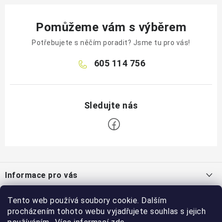
Pomůžeme vám s výběrem
Potřebujete s něčím poradit? Jsme tu pro vás!
605 114 756
Z
á
Informace pro vás
p
a
Jak nakupovat
Tento web používá soubory cookie. Dalším
Blog
t
procházením tohoto webu vyjadřujete souhlas s jejich
Obchodní podmínky
Jak zachytit dešťovou vodu?