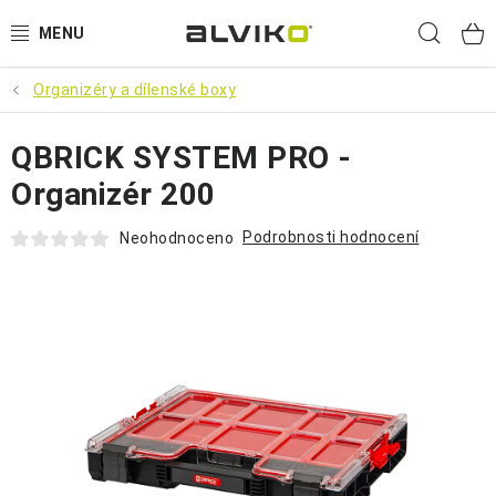
Přejít
Hled
na
obsah
Organizéry a dílenské boxy
VÝPRODEJ
QBRICK SYSTEM PRO -
🌱 ZAHRADA 🌱
Organizér 200
💦 SUDY NA VODU 💦
Podrobnosti hodnocení
Neohodnoceno
🔨 DÍLNA 🧰
BRUMEE ODRÁŽEDLA
🐕‍🦺 DOMÁCÍ MAZLÍČCI 🐈
SUDY NA VÍNO