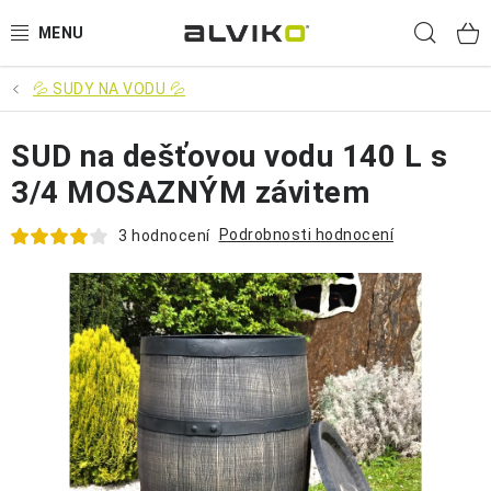
Přejít
Hled
na
obsah
💦 SUDY NA VODU 💦
VÝPRODEJ
SUD na dešťovou vodu 140 L s
🌱 ZAHRADA 🌱
3/4 MOSAZNÝM závitem
💦 SUDY NA VODU 💦
Podrobnosti hodnocení
3 hodnocení
🔨 DÍLNA 🧰
BRUMEE ODRÁŽEDLA
🐕‍🦺 DOMÁCÍ MAZLÍČCI 🐈
SUDY NA VÍNO