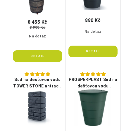
880 Kč
8 455 Kč
8 900 Kč
Na dotaz
Na dotaz
Sud na dešťovou vodu
PROSPERPLAST Sud na
TOWER STONE antracit
dešťovou vodu
500l
SMOOTH tm. zelený
210l