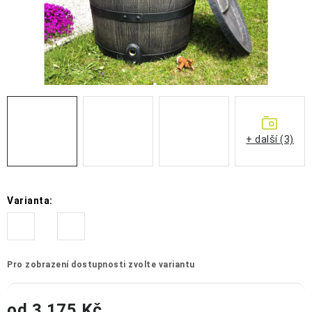
OCHRANNÉ POMŮCKY
OBCHODNÍ PODMÍNKY
KONTAKTY
REKLAMAČNÍ ŘÁD
+ další (3)
ZNAČKY
Jak nakupovat
Obchodní podmínky
Reklamační řád
Varianta:
Podmínky ochrany osobních údajů
Doprava a platba
Pro zobrazení dostupnosti zvolte variantu
od
3 175 Kč