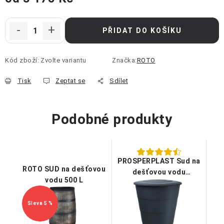
Měrná cena:
PŘIDAT DO KOŠÍKU
Kód zboží:
Zvolte variantu
Značka:
ROTO
Tisk
Zeptat se
Sdílet
Podobné produkty
PROSPERPLAST Sud na
ROTO SUD na dešťovou
dešťovou vodu
vodu 500 L
SMOOTH antracit 210l
5 %