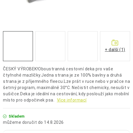
OCHRANNÉ POMŮCKY
OBCHODNÍ PODMÍNKY
KONTAKTY
REKLAMAČNÍ ŘÁD
+ další (1)
ZNAČKY
ČESKÝ VÝROBEK!Oboustranná cestovní deka pro vaše
čtyřnohé mazlíčky.Jedna strana je ze 100% bavlny a druhá
Jak nakupovat
Obchodní podmínky
Reklamační řád
strana je z příjemného fleecu.Lze prát v ruce nebo v pračce na
šetrný program, maximálně 30°C. Nečistit chemicky, nesušit v
Podmínky ochrany osobních údajů
Doprava a platba
sušičce.Deka je ideální na cestování, kdy poslouží jako mobilní
místo pro odpočinek psa.
Více informací
Skladem
14.8.2026