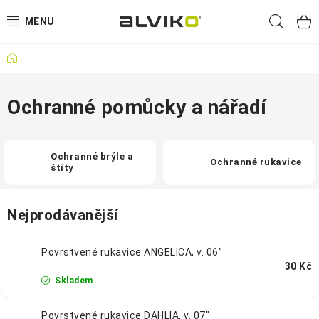
Přejít
Hled
na
obsah
Domů
VÝPRODEJ
🌱 ZAHRADA 🌱
Ochranné pomůcky a nářadí
💦 SUDY NA VODU 💦
Ochranné brýle a
Ochranné rukavice
štíty
🔨 DÍLNA 🧰
BRUMEE ODRÁŽEDLA
Nejprodávanější
🐕‍🦺 DOMÁCÍ MAZLÍČCI 🐈
Povrstvené rukavice ANGELICA, v. 06"
30 Kč
Skladem
SUDY NA VÍNO
Povrstvené rukavice DAHLIA, v. 07"