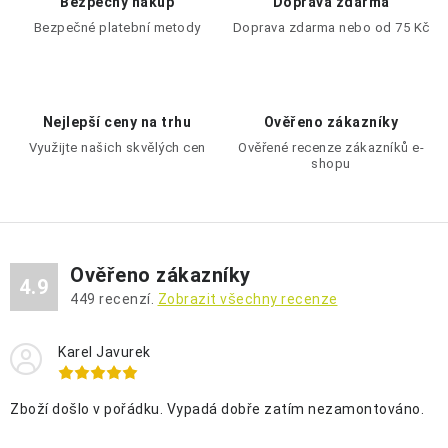
Bezpečný nákup
Doprava zdarma
a
Bezpečné platební metody
Doprava zdarma nebo od 75 Kč
c
í
p
Nejlepší ceny na trhu
Ověřeno zákazníky
r
Využijte našich skvělých cen
Ověřené recenze zákazníků e-
v
shopu
k
y
v
ý
Ověřeno zákazníky
p
4.9
449
recenzí.
Zobrazit všechny recenze
i
s
Karel Javurek
u
Zboží došlo v pořádku. Vypadá dobře zatím nezamontováno.