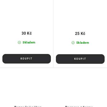
30 Kč
25 Kč
Skladem
Skladem
O
v
l
á
d