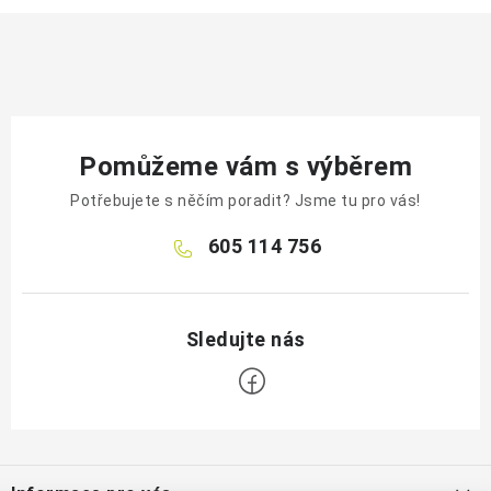
Pomůžeme vám s výběrem
Potřebujete s něčím poradit? Jsme tu pro vás!
605 114 756
Z
á