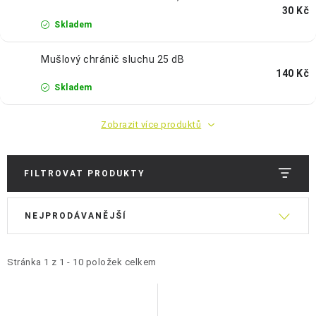
OCHRANNÉ POMŮCKY
30 Kč
Skladem
OBCHODNÍ PODMÍNKY
Mušlový chránič sluchu 25 dB
140 Kč
KONTAKTY
Skladem
REKLAMAČNÍ ŘÁD
Zobrazit více produktů
ZNAČKY
FILTROVAT PRODUKTY
Jak nakupovat
Obchodní podmínky
Reklamační řád
V
Ř
Podmínky ochrany osobních údajů
Doprava a platba
NEJPRODÁVANĚJŠÍ
ý
a
p
z
i
e
Stránka
1
z
1
-
10
položek celkem
s
n
p
í