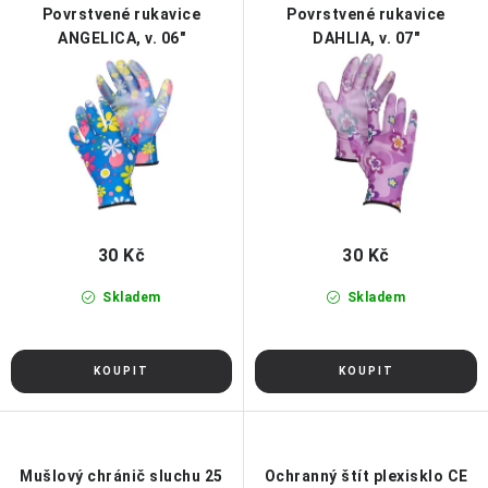
r
p
Povrstvené rukavice
Povrstvené rukavice
o
r
ANGELICA, v. 06"
DAHLIA, v. 07"
d
o
u
d
k
u
t
k
ů
t
ů
30 Kč
30 Kč
Skladem
Skladem
Mušlový chránič sluchu 25
Ochranný štít plexisklo CE