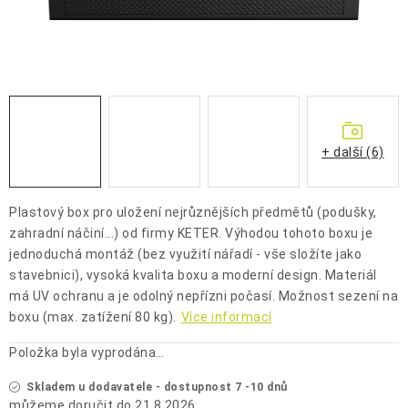
OCHRANNÉ POMŮCKY
OBCHODNÍ PODMÍNKY
KONTAKTY
REKLAMAČNÍ ŘÁD
+ další (6)
ZNAČKY
Plastový box pro uložení nejrůznějších předmětů (podušky,
zahradní náčiní...) od firmy KETER. Výhodou tohoto boxu je
Jak nakupovat
Obchodní podmínky
Reklamační řád
jednoduchá montáž (bez využití nářadí - vše složíte jako
Podmínky ochrany osobních údajů
Doprava a platba
stavebnici), vysoká kvalita boxu a moderní design. Materiál
má UV ochranu a je odolný nepřízni počasí. Možnost sezení na
boxu (max. zatížení 80 kg).
Více informací
Položka byla vyprodána…
Skladem u dodavatele - dostupnost 7 -10 dnů
21.8.2026