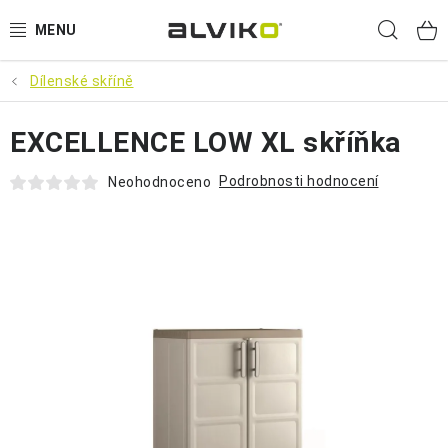
Přejít
Hled
na
obsah
Dílenské skříně
VÝPRODEJ
EXCELLENCE LOW XL skříňka
🌱 ZAHRADA 🌱
Podrobnosti hodnocení
Neohodnoceno
💦 SUDY NA VODU 💦
🔨 DÍLNA 🧰
BRUMEE ODRÁŽEDLA
🐕‍🦺 DOMÁCÍ MAZLÍČCI 🐈
SUDY NA VÍNO