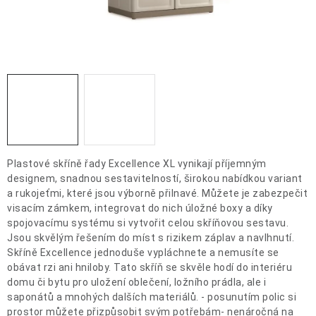
OCHRANNÉ POMŮCKY
OBCHODNÍ PODMÍNKY
KONTAKTY
REKLAMAČNÍ ŘÁD
ZNAČKY
Plastové skříně řady Excellence XL vynikají příjemným
designem, snadnou sestavitelností, širokou nabídkou variant
Jak nakupovat
Obchodní podmínky
Reklamační řád
a rukojeťmi, které jsou výborně přilnavé. Můžete je zabezpečit
visacím zámkem, integrovat do nich úložné boxy a díky
Podmínky ochrany osobních údajů
Doprava a platba
spojovacímu systému si vytvořit celou skříňovou sestavu.
Jsou skvělým řešením do míst s rizikem záplav a navlhnutí.
Skříně Excellence jednoduše vypláchnete a nemusíte se
obávat rzi ani hniloby.​ Tato skříň se skvěle hodí do interiéru
domu či bytu pro uložení oblečení, ložního prádla, ale i
saponátů a mnohých dalších materiálů. - posunutím polic si
prostor můžete přizpůsobit svým potřebám- nenáročná na