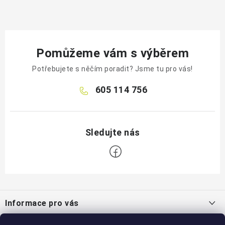
Pomůžeme vám s výběrem
Potřebujete s něčím poradit? Jsme tu pro vás!
605 114 756
Z
á
Informace pro vás
p
a
Jak nakupovat