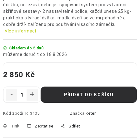
údržbu, nerezaví, nehnije- spojovací systém pro vytvoření
skříňové sestavy- 2 nastavitelné police, každá unese 25 kg-
praktická otvírací dvířka- madla dveří se velmi pohodlně a
dobře drží- zařízeno pro používání visacího zámečku
Více informací
Skladem do 5 dnů
18.8.2026
2 850 Kč
Měrná cena:
PŘIDAT DO KOŠÍKU
Kód zboží:
R_3105
Značka:
Keter
Tisk
Zeptat se
Sdílet