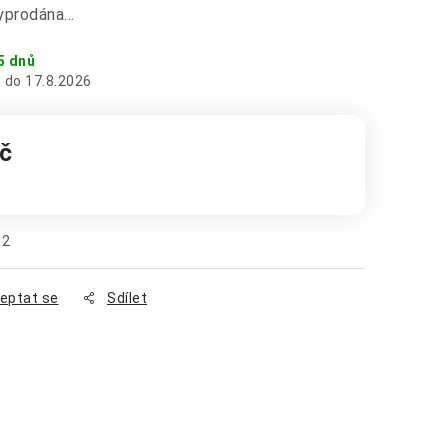
vyprodána…
5 dnů
17.8.2026
č
:
92
eptat se
Sdílet