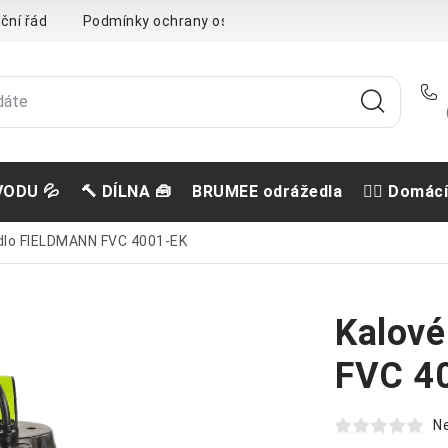
ční řád
Podmínky ochrany osobních údajů
Doprava a pla
VODU 💦
🔨 DÍLNA 🧰
BRUMEE odrážedla
🐕‍🦺 Domác
dlo FIELDMANN FVC 4001-EK
Kalov
FVC 4
N