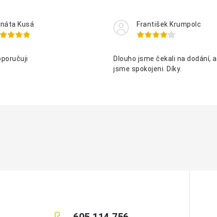
náta Kusá
František Krumpolc
oporučuji
Dlouho jsme čekali na dodání, al
jsme spokojeni. Díky.
605 114 756