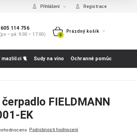
tba
Přihlášení
Registrace
605 114 756
Prázdný košík
(po – pá: 9:00 – 17:00)
NÁKUPNÍ
KOŠÍK
í mazlíčci 🐈
Sudy na víno
Ochranné pomůcky
Obch
é čerpadlo FIELDMANN
001-EK
Podrobnosti hodnocení
eohodnoceno