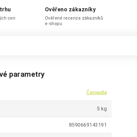
 trhu
Ověřeno zákazníky
lých cen
Ověřené recenze zákazníků
e-shopu
vé parametry
Čerpadla
5 kg
8590669143191