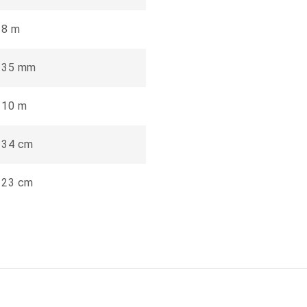
8 m
35 mm
10 m
34 cm
23 cm