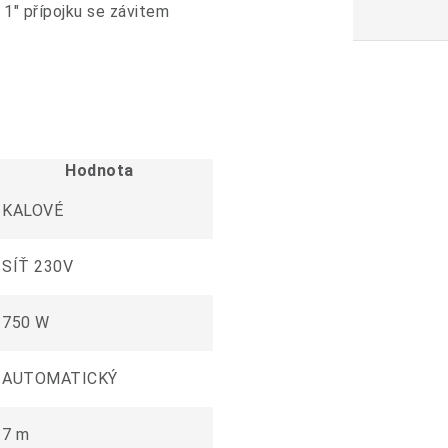
ě 1" přípojku se závitem
Hodnota
KALOVÉ
SÍŤ 230V
750 W
AUTOMATICKÝ
7 m