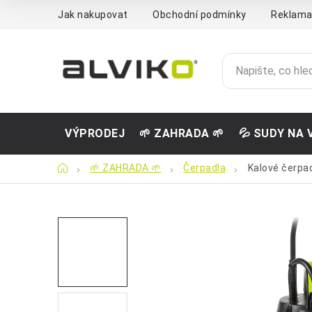
Přejít
Jak nakupovat
Obchodní podmínky
Reklama
na
obsah
VÝPRODEJ
🌱 ZAHRADA 🌱
💦 SUDY NA 
Domů
🌱 ZAHRADA 🌱
Čerpadla
Kalové čerpa