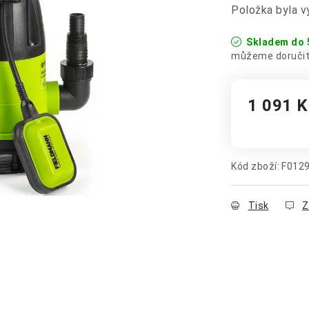
Položka byla 
Skladem do 
1 091 K
Měrná cena
Kód zboží:
F012
Tisk
Z