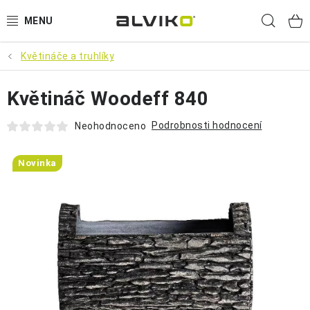
Přejít
Hled
na
obsah
Květináče a truhlíky
VÝPRODEJ
Květináč Woodeff 840
🌱 ZAHRADA 🌱
Podrobnosti hodnocení
Neohodnoceno
💦 SUDY NA VODU 💦
Novinka
🔨 DÍLNA 🧰
BRUMEE ODRÁŽEDLA
🐕‍🦺 DOMÁCÍ MAZLÍČCI 🐈
SUDY NA VÍNO