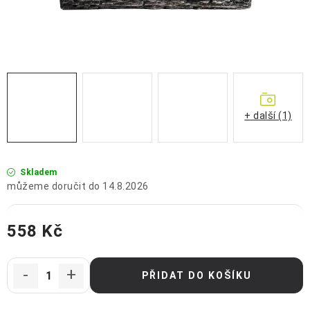
OCHRANNÉ POMŮCKY
OBCHODNÍ PODMÍNKY
KONTAKTY
REKLAMAČNÍ ŘÁD
+ další (1)
ZNAČKY
Skladem
Jak nakupovat
Obchodní podmínky
Reklamační řád
14.8.2026
Podmínky ochrany osobních údajů
Doprava a platba
558 Kč
Měrná cena:
PŘIDAT DO KOŠÍKU