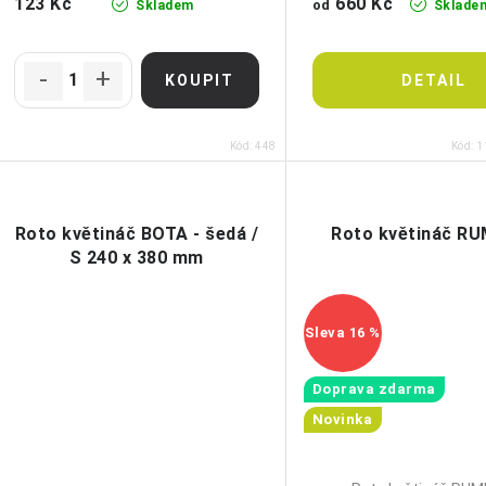
d
660 Kč
123 Kč
od
Skladem
Sklade
k
u
t
k
ů
t
Kód:
448
Kód:
1
ů
Roto květináč BOTA - šedá /
Roto květináč R
S 240 x 380 mm
16 %
Doprava zdarma
Novinka