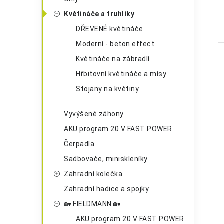
n
i
Květináče a truhlíky
e
n
DŘEVENÉ květináče
í
Moderní - beton effect
Květináče na zábradlí
p
Hřbitovní květináče a mísy
a
Stojany na květiny
n
Vyvýšené záhony
e
i
AKU program 20 V FAST POWER
l
Čerpadla
Sadbovače, miniskleníky
Zahradní kolečka
Zahradní hadice a spojky
🏡 FIELDMANN 🏡
AKU program 20 V FAST POWER