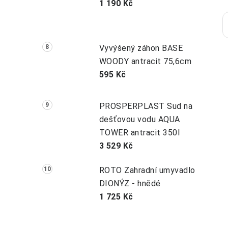
1 190 Kč
Vyvýšený záhon BASE
l
WOODY antracit 75,6cm
595 Kč
PROSPERPLAST Sud na
dešťovou vodu AQUA
TOWER antracit 350l
í
3 529 Kč
r
ROTO Zahradní umyvadlo
DIONÝZ - hnědé
1 725 Kč