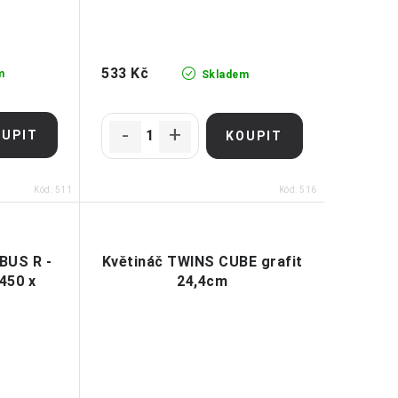
533 Kč
m
Skladem
Kód:
511
Kód:
516
BUS R -
Květináč TWINS CUBE grafit
ø450 x
24,4cm