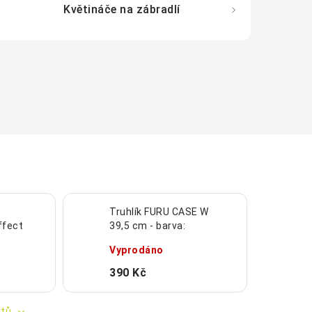
Květináče na zábradlí
Truhlík FURU CASE W
ffect
39,5 cm - barva:
cit
antracit
Vyprodáno
390 Kč
ktů