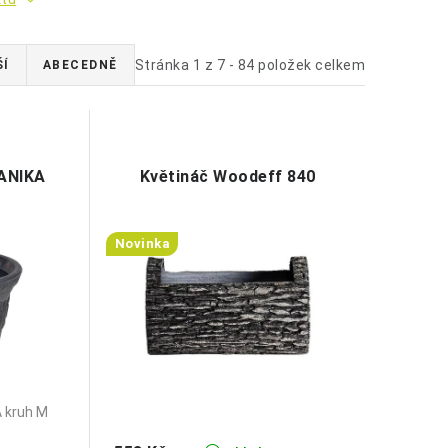
Stránka
1
z
7
-
84
položek celkem
ŠÍ
ABECEDNĚ
LANIKA
Květináč Woodeff 840
Novinka
A kruh M