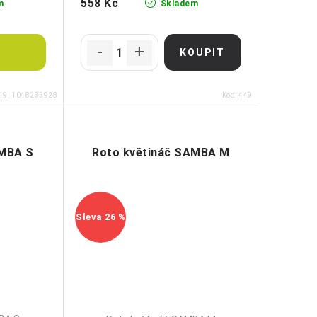
558 Kč
m
Skladem
19_1048235928
Kód:
449
UMBA S
Roto květináč SAMBA M
26 %