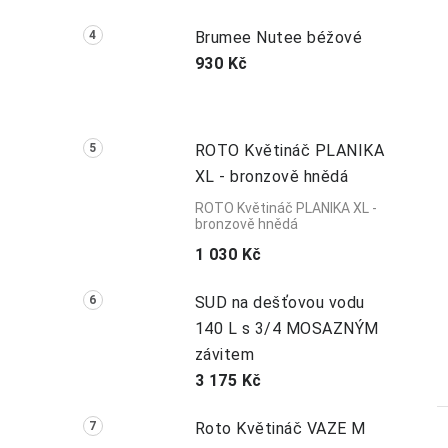
Brumee Nutee béžové
930 Kč
ROTO Květináč PLANIKA
XL - bronzově hnědá
ROTO Květináč PLANIKA XL -
bronzově hnědá
1 030 Kč
SUD na dešťovou vodu
140 L s 3/4 MOSAZNÝM
závitem
3 175 Kč
Roto Květináč VAZE M