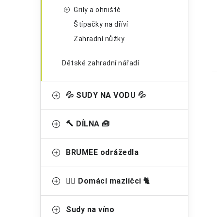
Grily a ohniště
Štípačky na dříví
Zahradní nůžky
Dětské zahradní nářadí
💦 SUDY NA VODU 💦
🔨 DÍLNA 🧰
BRUMEE odrážedla
🐕‍🦺 Domácí mazlíčci 🐈
Sudy na víno