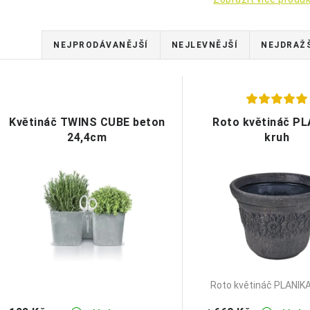
Ř
NEJPRODÁVANĚJŠÍ
NEJLEVNĚJŠÍ
NEJDRAŽ
a
z
V
e
Květináč TWINS CUBE beton
Roto květináč P
ý
24,4cm
kruh
n
p
í
p
s
r
p
o
r
d
o
Roto květináč PLANIK
u