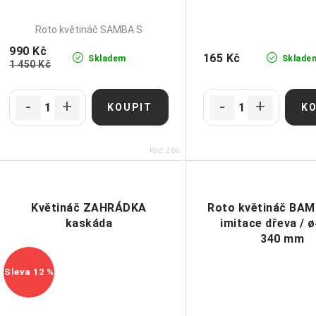
Roto květináč SAMBA S
990 Kč
165 Kč
Skladem
Sklade
1 450 Kč
Kód:
266
Květináč ZAHRÁDKA
Roto květináč BAM
kaskáda
imitace dřeva / 
340 mm
12 %