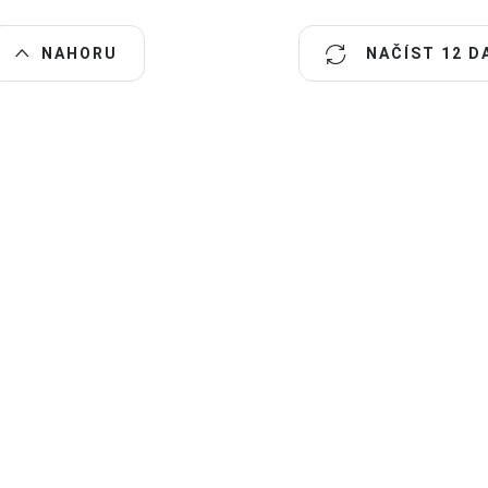
O
NAHORU
NAČÍST 12 D
v
á
d
a
c
p
v
k
y