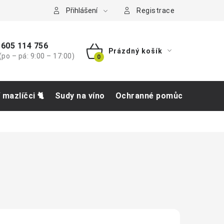
tba
Přihlášení
Registrace
605 114 756
Prázdný košík
(po – pá: 9:00 – 17:00)
NÁKUPNÍ
KOŠÍK
í mazlíčci 🐈
Sudy na víno
Ochranné pomůcky
Obch