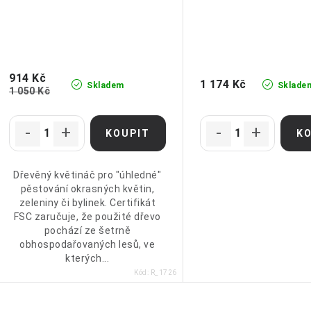
914 Kč
1 174 Kč
Skladem
Sklade
1 050 Kč
Dřevěný květináč pro "úhledné"
pěstování okrasných květin,
zeleniny či bylinek. Certifikát
FSC zaručuje, že použité dřevo
pochází ze šetrně
obhospodařovaných lesů, ve
kterých...
Kód:
R_1726