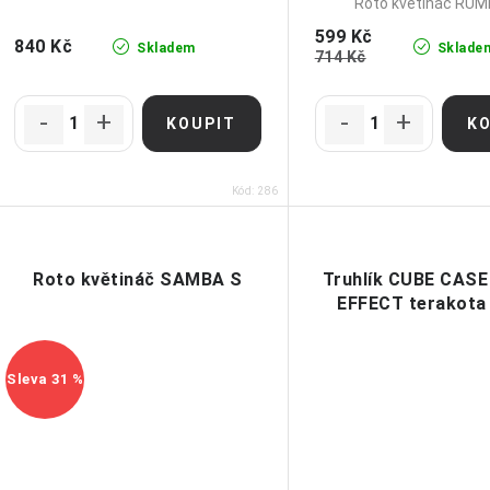
Roto květináč RUM
599 Kč
840 Kč
Skladem
Sklade
714 Kč
Kód:
286
Roto květináč SAMBA S
Truhlík CUBE CAS
EFFECT terakota
31 %