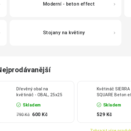
Moderní - beton effect
Stojany na květiny
Nejprodávanější
Dřevěný obal na
Květináč SIERRA
květináč - OBAL, 25x25
SQUARE Beton e
cm
29 x 29 cm antra
Skladem
Skladem
600 Kč
529 Kč
790 Kč
Zobrazit více produ