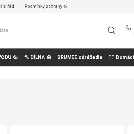
ční řád
Podmínky ochrany osobních údajů
Doprava a pla
VODU 💦
🔨 DÍLNA 🧰
BRUMEE odrážedla
🐕‍🦺 Domác