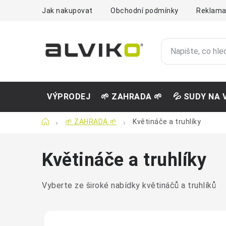
Přejít
Jak nakupovat
Obchodní podmínky
Reklama
na
obsah
VÝPRODEJ
🌱 ZAHRADA 🌱
💦 SUDY NA 
Domů
🌱 ZAHRADA 🌱
Květináče a truhlíky
Květináče a truhlíky
Vyberte ze široké nabídky květináčů a truhlíků