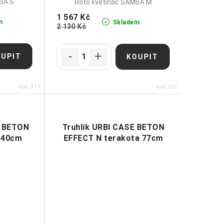
BA S
Roto květináč SAMBA M
1 567 Kč
m
Skladem
2 130 Kč
Kód:
311
Kód:
267
E BETON
Truhlík URBI CASE BETON
 40cm
EFFECT N terakota 77cm