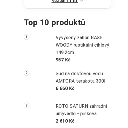
Rozbalit filtr
Top 10 produktů
Vyvýšený záhon BASE
WOODY rustikální cihlový
149,2cm
957 Kč
Sud na dešťovou vodu
AMFORA terakota 300l
6 660 Kč
ROTO SATURN zahradní
umyvadlo - písková
2 610 Kč