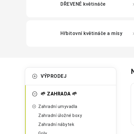
DŘEVENÉ květináče
Hřbitovní květináče a mísy
P
K
Přeskočit
VÝPRODEJ
kategorie
a
o
t
s
🌱 ZAHRADA 🌱
e
t
Zahradní umyvadla
g
r
Zahradní úložné boxy
o
Zahradní nábytek
a
r
Grily