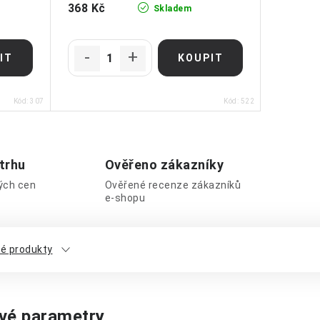
368 Kč
Skladem
Kód:
307
Kód:
522
 trhu
Ověřeno zákazníky
lých cen
Ověřené recenze zákazníků
e-shopu
é produkty
vé parametry