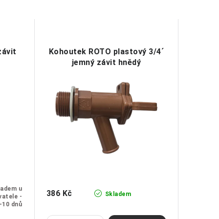
ávit
Kohoutek ROTO plastový 3/4´
jemný závit hnědý
ladem u
386 Kč
Skladem
atele -
-10 dnů