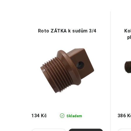
Roto ZÁTKA k sudům 3/4
Ko
p
134 Kč
386 K
Skladem