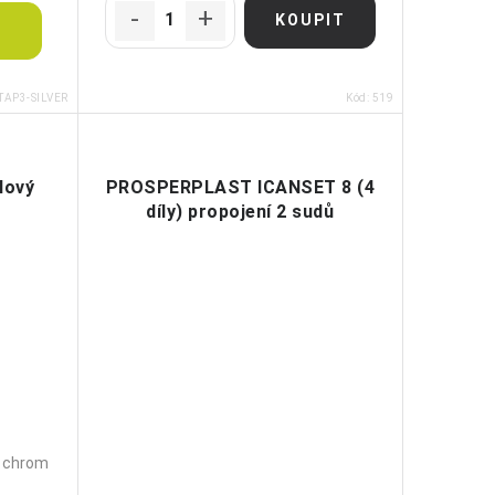
ITAP3-SILVER
Kód:
519
lový
PROSPERPLAST ICANSET 8 (4
díly) propojení 2 sudů
2 chrom