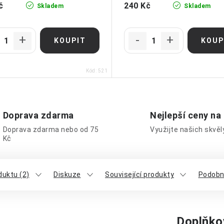
č
240 Kč
Skladem
Skladem
Kód:
521
Doprava zdarma
Nejlepší ceny na
Doprava zdarma nebo od 75
Využijte našich skvě
Kč
uktu (2)
Diskuze
Související produkty
Podobn
Doplňko