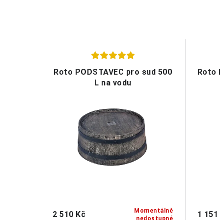
Roto PODSTAVEC pro sud 500
Roto 
L na vodu
Momentálně
2 510 Kč
1 151
nedostupné