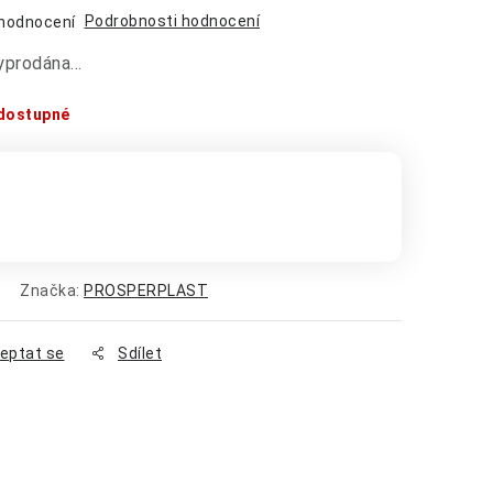
Podrobnosti hodnocení
 hodnocení
vyprodána…
dostupné
:
Značka:
PROSPERPLAST
eptat se
Sdílet