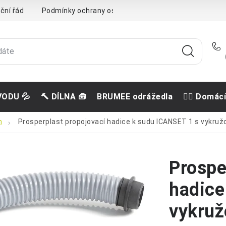
ční řád
Podmínky ochrany osobních údajů
Doprava a pla
VODU 💦
🔨 DÍLNA 🧰
BRUMEE odrážedla
🐕‍🦺 Domác
m
Prosperplast propojovací hadice k sudu ICANSET 1 s vykružo
Prospe
hadice
vykruž