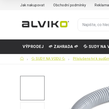
Přejít
Jak nakupovat
Obchodní podmínky
Reklama
na
obsah
VÝPRODEJ
🌱 ZAHRADA 🌱
💦 SUDY NA 
Domů
💦 SUDY NA VODU 💦
Příslušenství k sudů