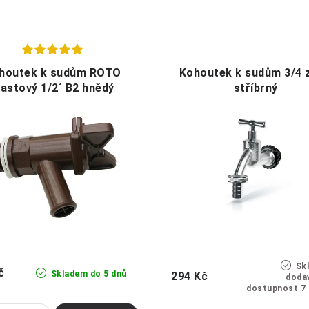
houtek k sudům ROTO
Kohoutek k sudům 3/4 z
lastový 1/2´ B2 hnědý
stříbrný
Sk
č
Skladem do 5 dnů
294 Kč
dodav
dostupnost 7 