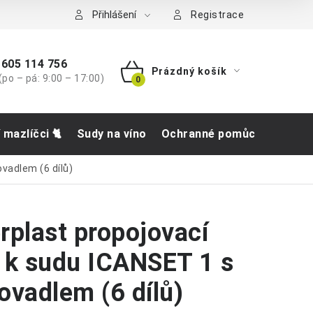
tba
Přihlášení
Registrace
605 114 756
Prázdný košík
(po – pá: 9:00 – 17:00)
NÁKUPNÍ
KOŠÍK
í mazlíčci 🐈
Sudy na víno
Ochranné pomůcky
Obch
vadlem (6 dílů)
rplast propojovací
 k sudu ICANSET 1 s
ovadlem (6 dílů)