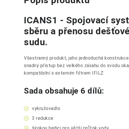
Popis produktu
ICANS1 - Spojovací sys
sběru a přenosu dešťové
sudu.
Všestranný produkt, jeho jednoduchá konstrukce z
snadný přístup bez velkého zásahu do svodu oka
kompatibilní s externím filtrem IFILZ.
Sada obsahuje 6 dílů:
vykružovadlo
3 redukce
širokou hadici pro větší průtok vody