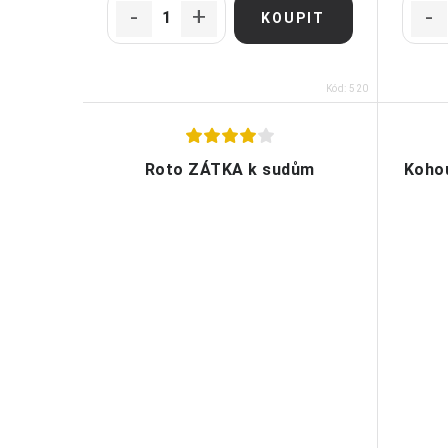
Kód:
520
Roto ZÁTKA k sudům
Koho