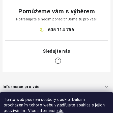
Pomůžeme vám s výběrem
Potřebujete s něčím poradit? Jsme tu pro vás!
605 114 756
Z
á
Informace pro vás
p
a
Jak nakupovat
Tento web používá soubory cookie. Dalším
Blog
t
procházením tohoto webu vyjadřujete souhlas s jejich
Obchodní podmínky
í
Jak zachytit dešťovou vodu?
používáním.. Více informací
zde
.
Facebook