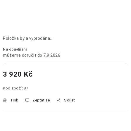
OCHRANNÉ POMŮCKY
OBCHODNÍ PODMÍNKY
KONTAKTY
Položka byla vyprodána…
REKLAMAČNÍ ŘÁD
Na objednání
7.9.2026
ZNAČKY
3 920 Kč
Jak nakupovat
Obchodní podmínky
Reklamační řád
Měrná cena:
Podmínky ochrany osobních údajů
Doprava a platba
Kód zboží:
87
Tisk
Zeptat se
Sdílet