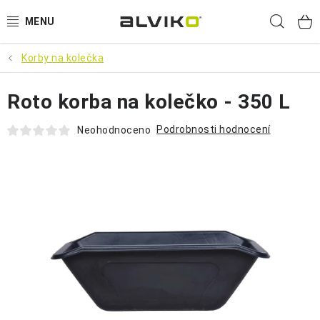
Přejít
Hled
na
obsah
Korby na kolečka
VÝPRODEJ
Roto korba na kolečko - 350 L
🌱 ZAHRADA 🌱
Podrobnosti hodnocení
Neohodnoceno
💦 SUDY NA VODU 💦
🔨 DÍLNA 🧰
BRUMEE ODRÁŽEDLA
🐕‍🦺 DOMÁCÍ MAZLÍČCI 🐈
SUDY NA VÍNO