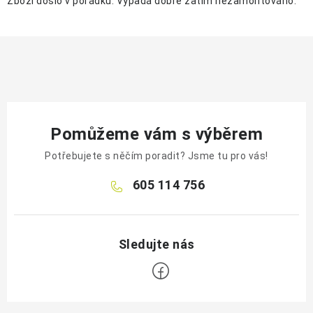
Zboží došlo v pořádku. Vypadá dobře zatím nezamontováno.
Pomůžeme vám s výběrem
Potřebujete s něčím poradit? Jsme tu pro vás!
605 114 756
Z