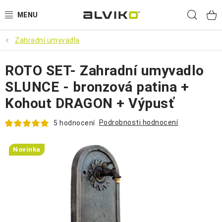
Přejít
Hled
na
obsah
Zahradní umyvadla
VÝPRODEJ
ROTO SET- Zahradní umyvadlo
🌱 ZAHRADA 🌱
SLUNCE - bronzová patina +
💦 SUDY NA VODU 💦
Kohout DRAGON + Výpusť
🔨 DÍLNA 🧰
Podrobnosti hodnocení
5 hodnocení
BRUMEE ODRÁŽEDLA
Novinka
🐕‍🦺 DOMÁCÍ MAZLÍČCI 🐈
SUDY NA VÍNO