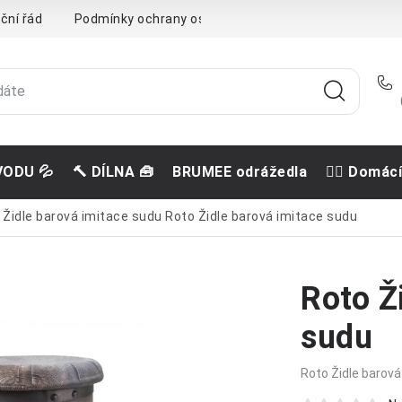
ční řád
Podmínky ochrany osobních údajů
Doprava a pla
VODU 💦
🔨 DÍLNA 🧰
BRUMEE odrážedla
🐕‍🦺 Domác
 Židle barová imitace sudu
Roto Židle barová imitace sudu
Roto Ž
sudu
Roto Židle barová