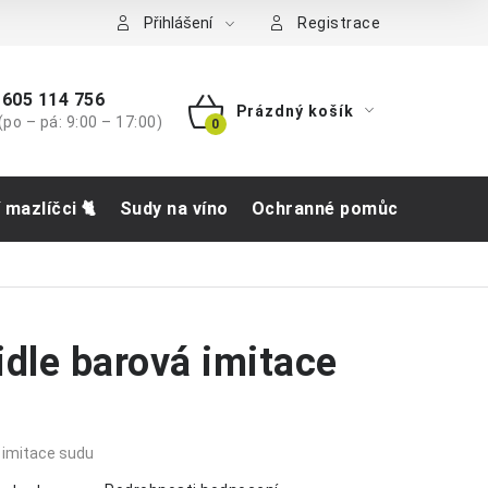
tba
Přihlášení
Registrace
605 114 756
Prázdný košík
(po – pá: 9:00 – 17:00)
NÁKUPNÍ
KOŠÍK
í mazlíčci 🐈
Sudy na víno
Ochranné pomůcky
Obch
idle barová imitace
 imitace sudu