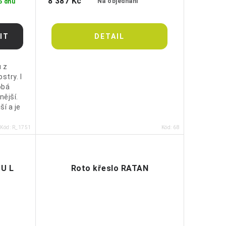
8 387 Kč
Na objednání
5 dnů
 z
stry. I
obá
nější.
ší a je
Kód:
R_1751
Kód:
68
DU L
Roto křeslo RATAN