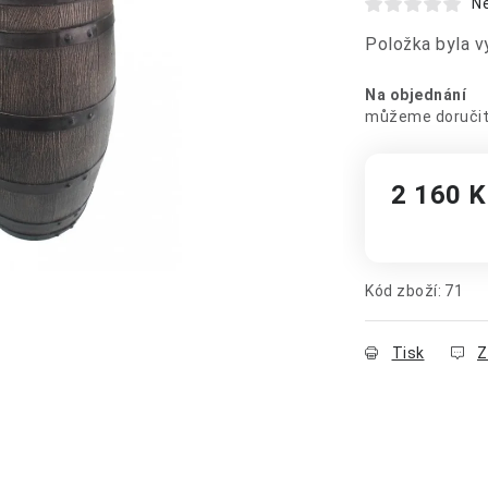
N
Položka byla 
Na objednání
2 160 K
Měrná cena
Kód zboží:
71
Tisk
Z