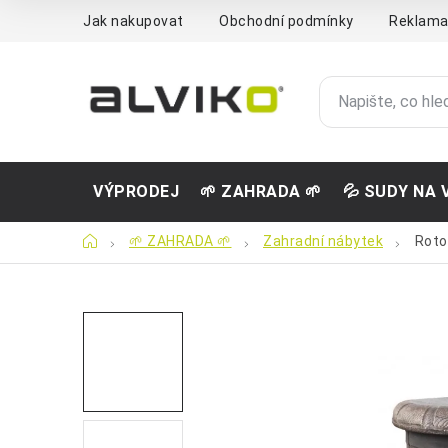
Přejít
Jak nakupovat
Obchodní podmínky
Reklama
na
obsah
VÝPRODEJ
🌱 ZAHRADA 🌱
💦 SUDY NA 
Domů
🌱 ZAHRADA 🌱
Zahradní nábytek
Roto