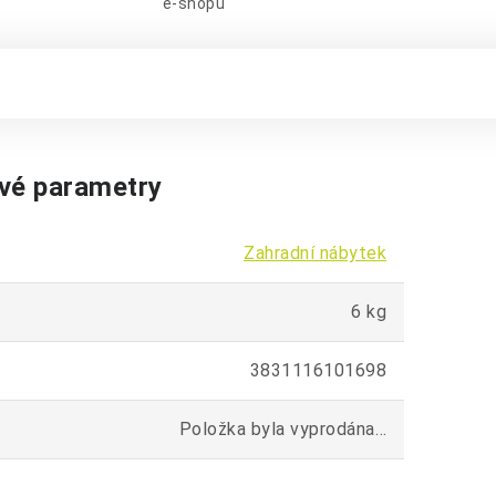
e-shopu
vé parametry
Zahradní nábytek
6 kg
3831116101698
Položka byla vyprodána…