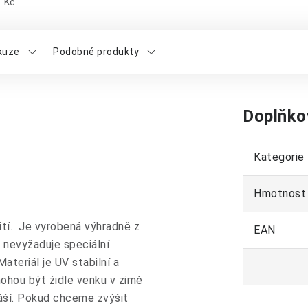
Kč
kuze
Podobné produkty
Doplňko
Kategorie
Hmotnost
žití. Je vyrobená výhradně z
EAN
 nevyžaduje speciální
ateriál je UV stabilní a
ohou být židle venku v zimě
náší. Pokud chceme zvýšit