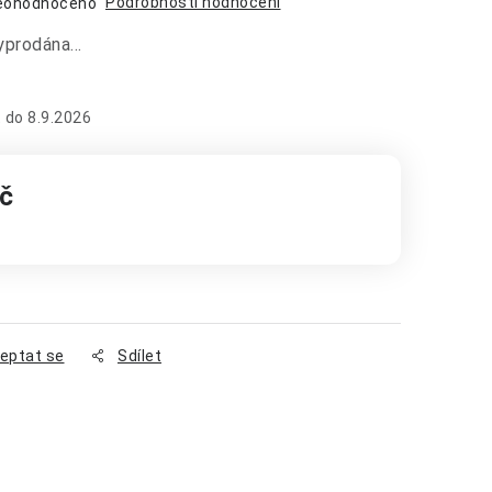
Podrobnosti hodnocení
eohodnoceno
vyprodána…
8.9.2026
č
:
eptat se
Sdílet