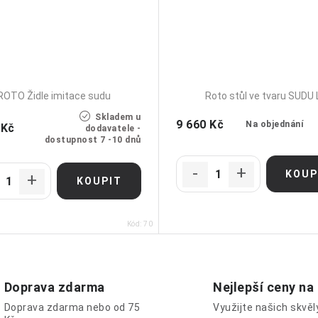
ROTO Židle imitace sudu
Roto stůl ve tvaru SUDU 
Skladem u
9 660 Kč
Na objednání
 Kč
dodavatele -
dostupnost 7 -10 dnů
Kód:
70
Doprava zdarma
Nejlepší ceny na
Doprava zdarma nebo od 75
Využijte našich skvě