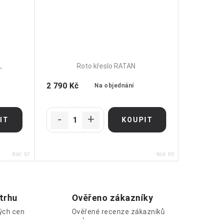
L
Roto křeslo RATAN
2 790 Kč
Na objednání
Kód:
67
Kód:
69
 trhu
Ověřeno zákazníky
lých cen
Ověřené recenze zákazníků