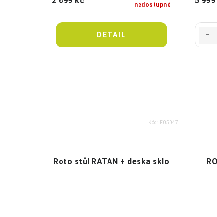
2 699 Kč
5 999
nedostupné
Kód:
F05047
Roto stůl RATAN + deska sklo
RO