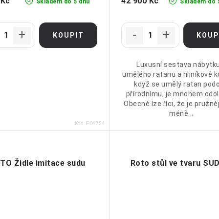
 Kč
42 900 Kč
Skladem do 5 dnů
Skladem do 
Luxusní sestava nábytku
umělého ratanu a hliníkové ko
když se umělý ratan pod
přírodnímu, je mnohem odol
Obecně lze říci, že je pružněj
méně...
Kód:
F04754
TO Židle imitace sudu
Roto stůl ve tvaru SU