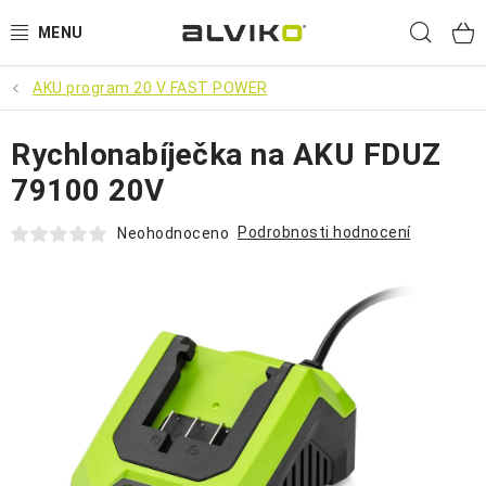
Přejít
Hled
na
obsah
AKU program 20 V FAST POWER
VÝPRODEJ
Rychlonabíječka na AKU FDUZ
🌱 ZAHRADA 🌱
79100 20V
💦 SUDY NA VODU 💦
Podrobnosti hodnocení
Neohodnoceno
🔨 DÍLNA 🧰
BRUMEE ODRÁŽEDLA
🐕‍🦺 DOMÁCÍ MAZLÍČCI 🐈
SUDY NA VÍNO