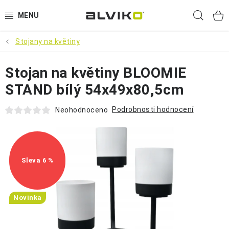
Přejít
Hled
na
obsah
Stojany na květiny
VÝPRODEJ
Stojan na květiny BLOOMIE
🌱 ZAHRADA 🌱
STAND bílý 54x49x80,5cm
💦 SUDY NA VODU 💦
Podrobnosti hodnocení
Neohodnoceno
🔨 DÍLNA 🧰
BRUMEE ODRÁŽEDLA
6 %
🐕‍🦺 DOMÁCÍ MAZLÍČCI 🐈
Novinka
SUDY NA VÍNO