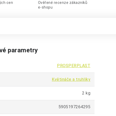
lých cen
Ověřené recenze zákazníků
e-shopu
vé parametry
PROSPERPLAST
Květináče a truhlíky
2 kg
5905197264295