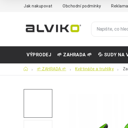
Přejít
Jak nakupovat
Obchodní podmínky
Reklama
na
obsah
VÝPRODEJ
🌱 ZAHRADA 🌱
💦 SUDY NA 
Domů
🌱 ZAHRADA 🌱
Květináče a truhlíky
Za