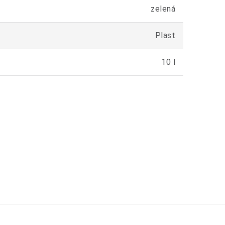
zelená
Plast
10 l