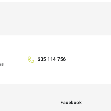
605 114 756
ás!
Facebook