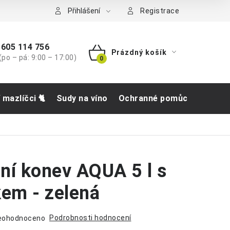
tba
Přihlášení
Registrace
605 114 756
Prázdný košík
(po – pá: 9:00 – 17:00)
NÁKUPNÍ
KOŠÍK
í mazlíčci 🐈
Sudy na víno
Ochranné pomůcky
Obch
ní konev AQUA 5 l s
kem - zelená
Podrobnosti hodnocení
eohodnoceno