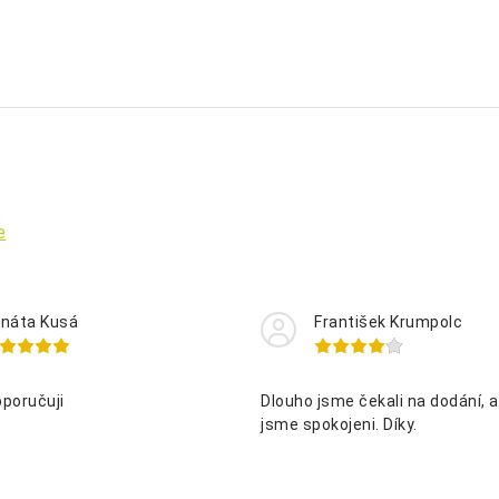
e
náta Kusá
František Krumpolc
oporučuji
Dlouho jsme čekali na dodání, al
jsme spokojeni. Díky.