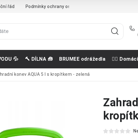
ční řád
Podmínky ochrany osobních údajů
Doprava a pla
VODU 💦
🔨 DÍLNA 🧰
BRUMEE odrážedla
🐕‍🦺 Domác
hradní konev AQUA 5 l s kropítkem - zelená
Zahrad
kropít
N