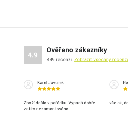
Ověřeno zákazníky
4.9
449
recenzí.
Zobrazit všechny recenz
Karel Javurek
Re
Zboží došlo v pořádku. Vypadá dobře
vše ok, d
zatím nezamontováno.