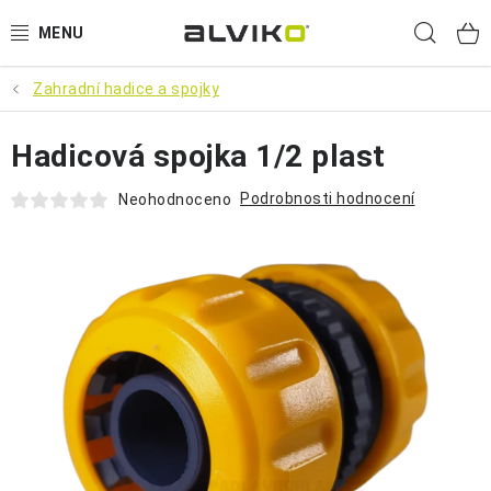
Přejít
Hled
na
obsah
Zahradní hadice a spojky
VÝPRODEJ
Hadicová spojka 1/2 plast
🌱 ZAHRADA 🌱
Podrobnosti hodnocení
Neohodnoceno
💦 SUDY NA VODU 💦
🔨 DÍLNA 🧰
BRUMEE ODRÁŽEDLA
🐕‍🦺 DOMÁCÍ MAZLÍČCI 🐈
SUDY NA VÍNO