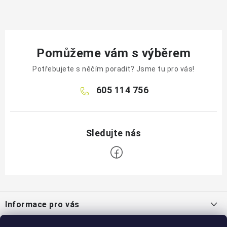
Pomůžeme vám s výběrem
Potřebujete s něčím poradit? Jsme tu pro vás!
605 114 756
Z
á
Informace pro vás
p
a
Jak nakupovat