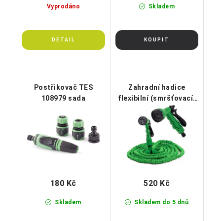
Vyprodáno
Skladem
Postřikovač TES
Zahradní hadice
108979 sada
flexibilní (smršťovací)
7,5-22,5m, 1/2"-3/4", s
pistolí
180 Kč
520 Kč
Skladem
Skladem do 5 dnů