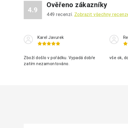
Ověřeno zákazníky
4.9
449
recenzí.
Zobrazit všechny recenz
Karel Javurek
Re
Zboží došlo v pořádku. Vypadá dobře
vše ok, d
zatím nezamontováno.