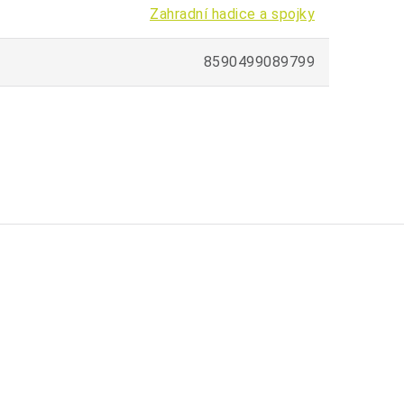
Zahradní hadice a spojky
8590499089799