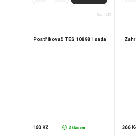
Kód:
4257
Postřikovač TES 108981 sada
Zahr
160 Kč
366 K
Skladem