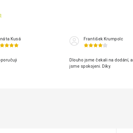
e
náta Kusá
František Krumpolc
oporučuji
Dlouho jsme čekali na dodání, al
jsme spokojeni. Díky.