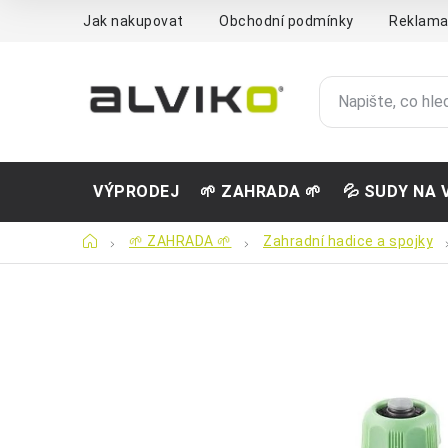
Přejít
Jak nakupovat
Obchodní podmínky
Reklama
na
obsah
VÝPRODEJ
🌱 ZAHRADA 🌱
💦 SUDY NA 
Domů
🌱 ZAHRADA 🌱
Zahradní hadice a spojky