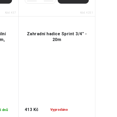
Kód:
437
Kód:
4251
lní
Zahradní hadice Sprint 3/4" -
5m,
20m
413 Kč
Vyprodáno
5 dnů