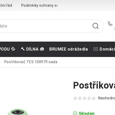
ční řád
Podmínky ochrany osobních údajů
Doprava a pla
VODU 💦
🔨 DÍLNA 🧰
BRUMEE odrážedla
🐕‍🦺 Domác
Postřikovač TES 108979 sada
Postřiko
Neohodn
Skladem