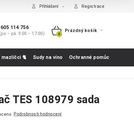
tba
Přihlášení
Registrace
605 114 756
Prázdný košík
(po – pá: 9:00 – 17:00)
NÁKUPNÍ
KOŠÍK
í mazlíčci 🐈
Sudy na víno
Ochranné pomůcky
Obch
vač TES 108979 sada
Podrobnosti hodnocení
oceno