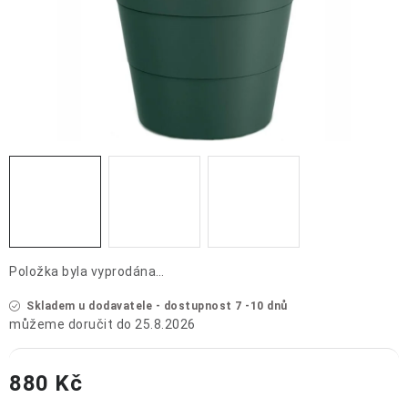
OCHRANNÉ POMŮCKY
OBCHODNÍ PODMÍNKY
KONTAKTY
REKLAMAČNÍ ŘÁD
ZNAČKY
Jak nakupovat
Obchodní podmínky
Reklamační řád
Podmínky ochrany osobních údajů
Doprava a platba
Položka byla vyprodána…
Skladem u dodavatele - dostupnost 7 -10 dnů
25.8.2026
880 Kč
Měrná cena: