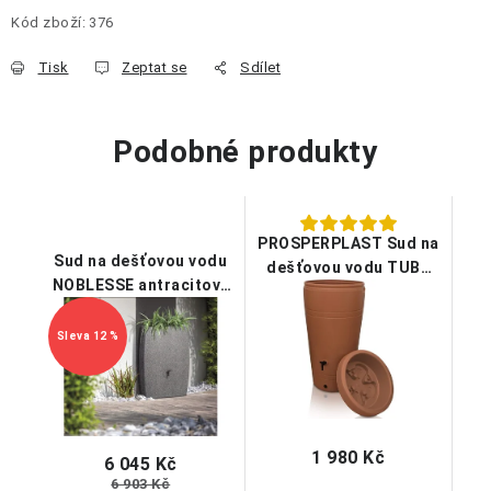
Kód zboží:
376
Tisk
Zeptat se
Sdílet
Podobné produkty
PROSPERPLAST Sud na
Sud na dešťovou vodu
dešťovou vodu TUBE
NOBLESSE antracitový
terakota 230l
granit 275l
12 %
1 980 Kč
6 045 Kč
6 903 Kč