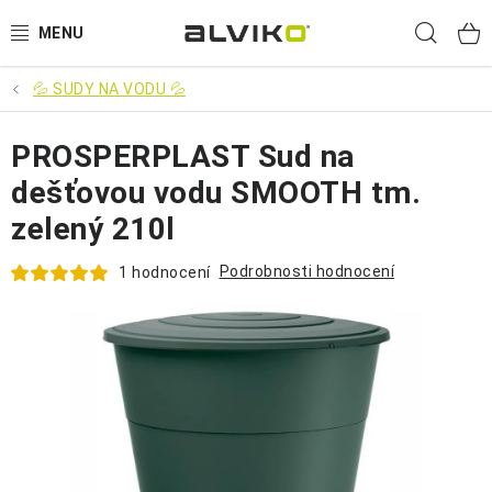
Přejít
Hled
na
obsah
💦 SUDY NA VODU 💦
VÝPRODEJ
PROSPERPLAST Sud na
🌱 ZAHRADA 🌱
dešťovou vodu SMOOTH tm.
💦 SUDY NA VODU 💦
zelený 210l
🔨 DÍLNA 🧰
Podrobnosti hodnocení
1 hodnocení
BRUMEE ODRÁŽEDLA
🐕‍🦺 DOMÁCÍ MAZLÍČCI 🐈
SUDY NA VÍNO