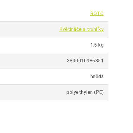
ROTO
Květináče a truhlíky
1.5 kg
3830010986851
hnědá
polyethylen (PE)