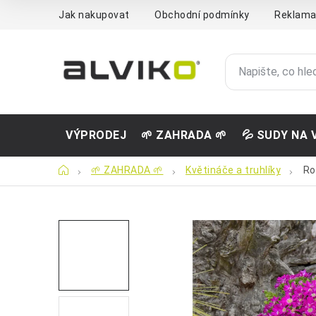
Přejít
Jak nakupovat
Obchodní podmínky
Reklama
na
obsah
VÝPRODEJ
🌱 ZAHRADA 🌱
💦 SUDY NA 
Domů
🌱 ZAHRADA 🌱
Květináče a truhlíky
Ro