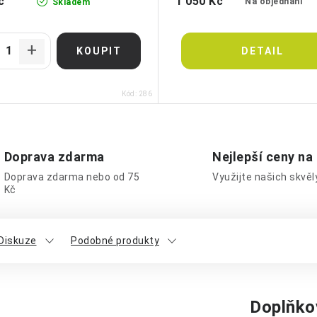
č
1 050 Kč
Na objednání
Skladem
Kód:
286
Doprava zdarma
Nejlepší ceny na
Doprava zdarma nebo od 75
Využijte našich skvě
Kč
Diskuze
Podobné produkty
Doplňko