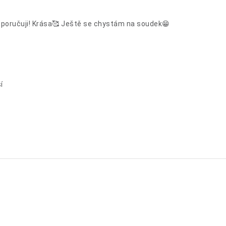
oporučuji! Krása🥰 Ještě se chystám na soudek😁
í