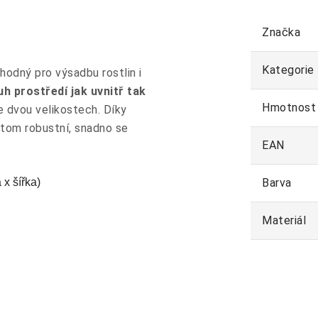
Značka
Kategorie
hodný pro výsadbu rostlin i
h prostředí jak uvnitř tak
Hmotnost
 dvou velikostech. Díky
itom robustní, snadno se
EAN
.
x šířka)
Barva
Materiál