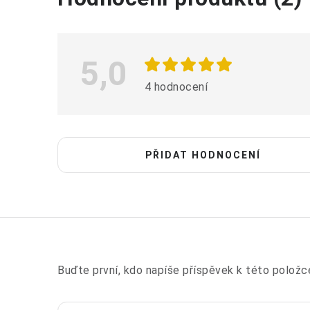
ý
p
i
5,0
s
4 hodnocení
h
o
d
PŘIDAT HODNOCENÍ
n
o
c
e
n
Buďte první, kdo napíše příspěvek k této položc
í