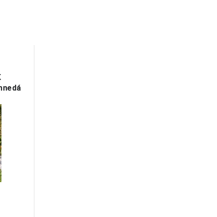
K
 hnedá