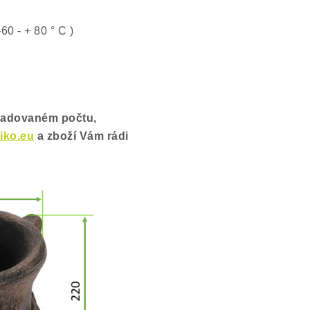
0 - + 80 ° C )
ožadovaném počtu,
iko.eu
a zboží Vám rádi