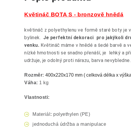
Květináč BOTA S - bronzově hnědá
květináč z polyethylenu ve formě staré boty je v
bylinek.
Je
perfektní dekoraci pro jakýkoli dru
venku.
Květináč máme v hnědé a šedé barvě a ve
nízké hmotnosti se snadno přenáší, je lehký a př
udržuje, je odolný proti nárazu, barva nevybledne
Rozměr:
400x220x170 mm ( celková délka x výška 
Váha:
1 kg
Vlastnosti:
Materiál
:
polyethylen (PE)
jednoduchá údržba a manipulace