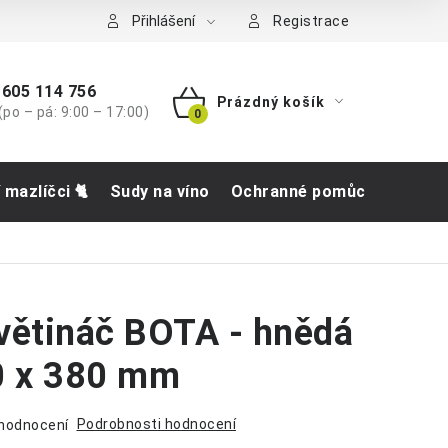
tba
Přihlášení
Registrace
605 114 756
Prázdný košík
(po – pá: 9:00 – 17:00)
NÁKUPNÍ
KOŠÍK
í mazlíčci 🐈
Sudy na víno
Ochranné pomůcky
Obch
větináč BOTA - hnědá
0 x 380 mm
Podrobnosti hodnocení
 hodnocení