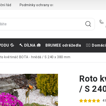
ční řád
Podmínky ochrany osobních údajů
Doprava a pla
VODU 💦
🔨 DÍLNA 🧰
BRUMEE odrážedla
🐕‍🦺 Domác
to květináč BOTA - hnědá / S 240 x 380 mm
Roto k
/ S 24
4