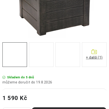
OCHRANNÉ POMŮCKY
OBCHODNÍ PODMÍNKY
KONTAKTY
REKLAMAČNÍ ŘÁD
ZNAČKY
+ další (1)
Jak nakupovat
Obchodní podmínky
Reklamační řád
Podmínky ochrany osobních údajů
Doprava a platba
Skladem do 5 dnů
19.8.2026
1 590 Kč
Měrná cena: