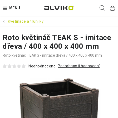
Přejít
Hled
na
obsah
Květináče a truhlíky
VÝPRODEJ
Roto květináč TEAK S - imitace
🌱 ZAHRADA 🌱
dřeva / 400 x 400 x 400 mm
💦 SUDY NA VODU 💦
Roto květináč TEAK S - imitace dřeva / 400 x 400 x 400 mm
🔨 DÍLNA 🧰
Podrobnosti hodnocení
Neohodnoceno
BRUMEE ODRÁŽEDLA
🐕‍🦺 DOMÁCÍ MAZLÍČCI 🐈
SUDY NA VÍNO