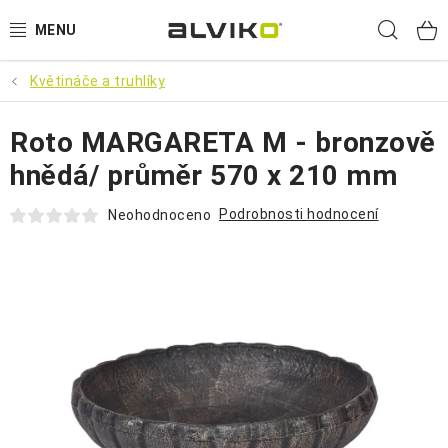
Přejít
Hled
na
obsah
Květináče a truhlíky
VÝPRODEJ
Roto MARGARETA M - bronzově
🌱 ZAHRADA 🌱
hnědá/ průměr 570 x 210 mm
💦 SUDY NA VODU 💦
Podrobnosti hodnocení
Neohodnoceno
🔨 DÍLNA 🧰
BRUMEE ODRÁŽEDLA
🐕‍🦺 DOMÁCÍ MAZLÍČCI 🐈
SUDY NA VÍNO