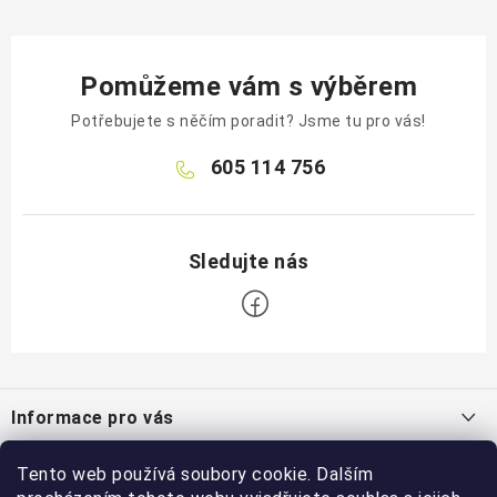
Pomůžeme vám s výběrem
Potřebujete s něčím poradit? Jsme tu pro vás!
605 114 756
Z
á
Informace pro vás
p
a
Jak nakupovat
Tento web používá soubory cookie. Dalším
Blog
t