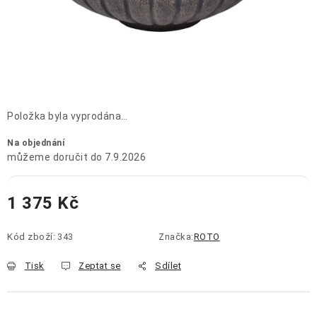
OCHRANNÉ POMŮCKY
OBCHODNÍ PODMÍNKY
KONTAKTY
REKLAMAČNÍ ŘÁD
Položka byla vyprodána…
Na objednání
ZNAČKY
7.9.2026
Jak nakupovat
Obchodní podmínky
Reklamační řád
1 375 Kč
Podmínky ochrany osobních údajů
Doprava a platba
Měrná cena:
Kód zboží:
343
Značka:
ROTO
Tisk
Zeptat se
Sdílet