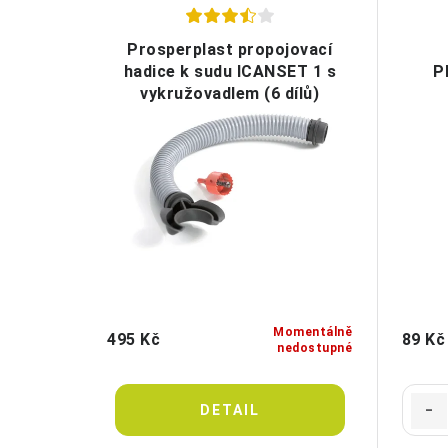
Prosperplast propojovací
hadice k sudu ICANSET 1 s
P
vykružovadlem (6 dílů)
Momentálně
495 Kč
89 Kč
nedostupné