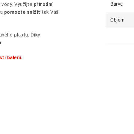
Barva
vody. Využijte
přírodní
 a
pomozte snížit
tak Vaši
Objem
hého plastu. Díky
í
.
tí balení.