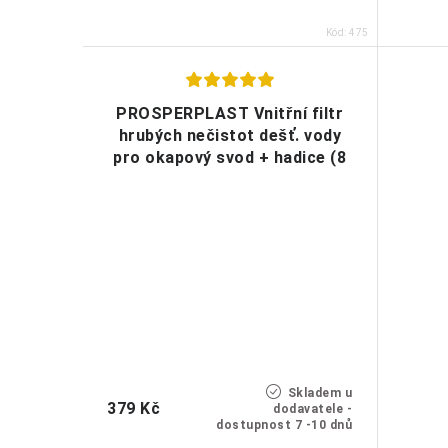
Kód:
475
PROSPERPLAST Vnitřní filtr
hrubých nečistot dešť. vody
pro okapový svod + hadice (8
dílů)
Skladem u
379 Kč
dodavatele -
dostupnost 7 -10 dnů