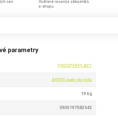
lých cen
Ověřené recenze zákazníků
e-shopu
vé parametry
PROSPERPLAST
ARVES sudy na vodu
19 kg
5905197582542