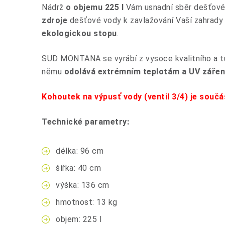
Nádrž
o objemu 225 l
Vám usnadní sběr dešťové 
zdroje
dešťové vody k zavlažování Vaší zahrady
ekologickou stopu
.
SUD MONTANA se vyrábí z vysoce kvalitního a tu
němu
odolává extrémním teplotám a UV zářen
Kohoutek na výpusť vody (ventil 3/4) je součás
Technické parametry:
délka: 96 cm
šířka: 40 cm
výška: 136 cm
hmotnost: 13 kg
objem: 225 l