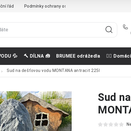
ční řád
Podmínky ochrany osobních údajů
Doprava a pla
VODU 💦
🔨 DÍLNA 🧰
BRUMEE odrážedla
🐕‍🦺 Domác
Sud na dešťovou vodu MONTANA antracit 225l
Sud na
MONTA
N