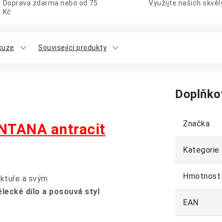
Doprava zdarma nebo od 75
Využijte našich skvě
Kč
kuze
Související produkty
Doplňko
Značka
NTANA antracit
Kategorie
Hmotnost
uktuře a svým
lecké dílo a posouvá styl
EAN