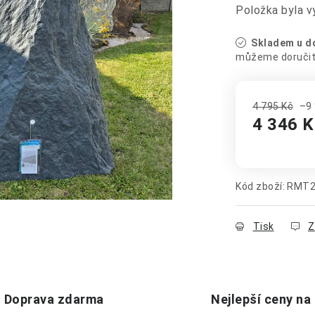
Položka byla 
Skladem u do
4 795 Kč
–9
4 346 K
Měrná cena
Kód zboží:
RMT2
Tisk
Z
Doprava zdarma
Nejlepší ceny na