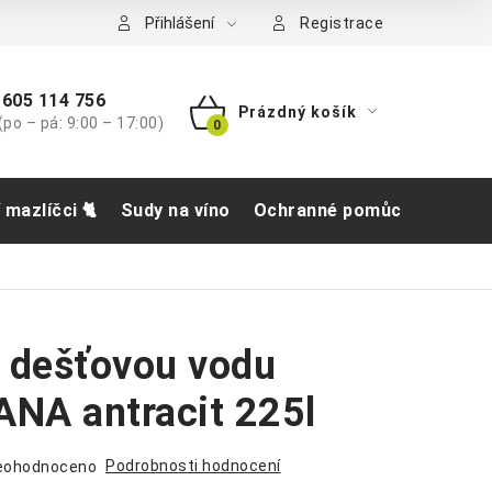
tba
Přihlášení
Registrace
605 114 756
Prázdný košík
(po – pá: 9:00 – 17:00)
NÁKUPNÍ
KOŠÍK
í mazlíčci 🐈
Sudy na víno
Ochranné pomůcky
Obch
 dešťovou vodu
NA antracit 225l
Podrobnosti hodnocení
eohodnoceno