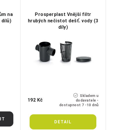
dům na
Prosperplast Vnější filtr
dílů)
hrubých nečistot dešť. vody (3
díly)
Skladem u
192 Kč
dodavatele -
dostupnost 7 -10 dnů