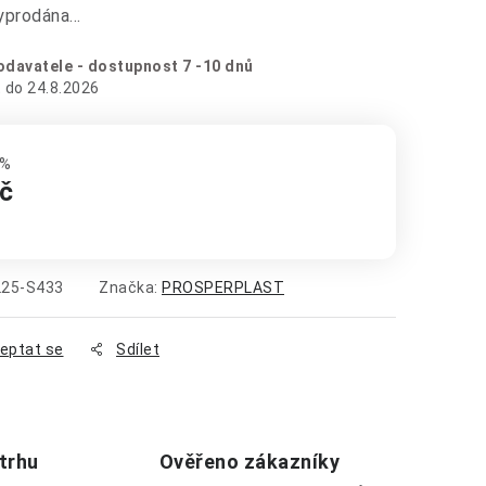
vyprodána…
davatele - dostupnost 7 -10 dnů
24.8.2026
 %
č
:
25-S433
Značka:
PROSPERPLAST
eptat se
Sdílet
 trhu
Ověřeno zákazníky