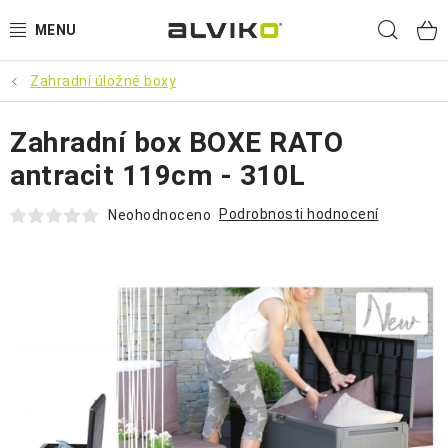
Přejít
Hled
na
obsah
Zahradní úložné boxy
VÝPRODEJ
Zahradní box BOXE RATO
🌱 ZAHRADA 🌱
antracit 119cm - 310L
💦 SUDY NA VODU 💦
Podrobnosti hodnocení
Neohodnoceno
🔨 DÍLNA 🧰
BRUMEE ODRÁŽEDLA
🐕‍🦺 DOMÁCÍ MAZLÍČCI 🐈
SUDY NA VÍNO