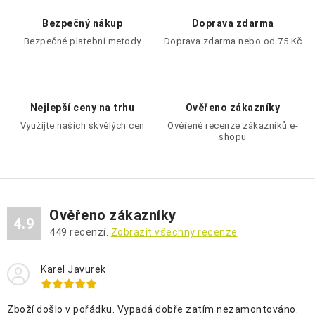
á
d
Bezpečný nákup
Doprava zdarma
a
Bezpečné platební metody
Doprava zdarma nebo od 75 Kč
c
í
p
Nejlepší ceny na trhu
Ověřeno zákazníky
r
Využijte našich skvělých cen
Ověřené recenze zákazníků e-
v
shopu
k
y
v
ý
Ověřeno zákazníky
p
4.9
449
recenzí.
Zobrazit všechny recenze
i
s
Karel Javurek
u
Zboží došlo v pořádku. Vypadá dobře zatím nezamontováno.