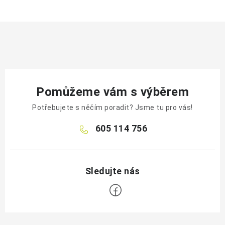
Pomůžeme vám s výběrem
Potřebujete s něčím poradit? Jsme tu pro vás!
605 114 756
Z