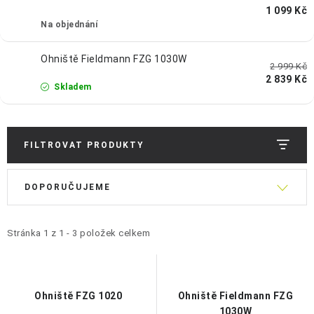
OCHRANNÉ POMŮCKY
1 099 Kč
Na objednání
OBCHODNÍ PODMÍNKY
Ohniště Fieldmann FZG 1030W
2 999 Kč
KONTAKTY
2 839 Kč
Skladem
REKLAMAČNÍ ŘÁD
FILTROVAT PRODUKTY
ZNAČKY
V
Ř
Jak nakupovat
Obchodní podmínky
Reklamační řád
DOPORUČUJEME
ý
a
Podmínky ochrany osobních údajů
Doprava a platba
p
z
i
e
Stránka
1
z
1
-
3
položek celkem
s
n
p
í
r
p
Ohniště FZG 1020
Ohniště Fieldmann FZG
1030W