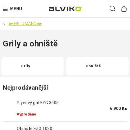
Přejít
Hled
na
obsah
🏡 FIELDMANN 🏡
VÝPRODEJ
🌱 ZAHRADA 🌱
Grily a ohniště
💦 SUDY NA VODU 💦
Grily
Ohniště
🔨 DÍLNA 🧰
BRUMEE ODRÁŽEDLA
Nejprodávanější
🐕‍🦺 DOMÁCÍ MAZLÍČCI 🐈
Plynový gril FZG 3005
6 900 Kč
Vyprodáno
SUDY NA VÍNO
Ohniště FZG 1020