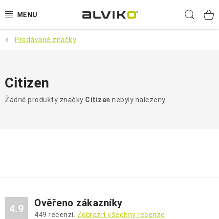
Přejít
Hled
na
obsah
Prodávané značky
VÝPRODEJ
🌱 ZAHRADA 🌱
Citizen
💦 SUDY NA VODU 💦
Žádné produkty značky
Citizen
nebyly nalezeny...
🔨 DÍLNA 🧰
BRUMEE ODRÁŽEDLA
🐕‍🦺 DOMÁCÍ MAZLÍČCI 🐈
SUDY NA VÍNO
Ověřeno zákazníky
4.9
449
recenzí.
Zobrazit všechny recenze