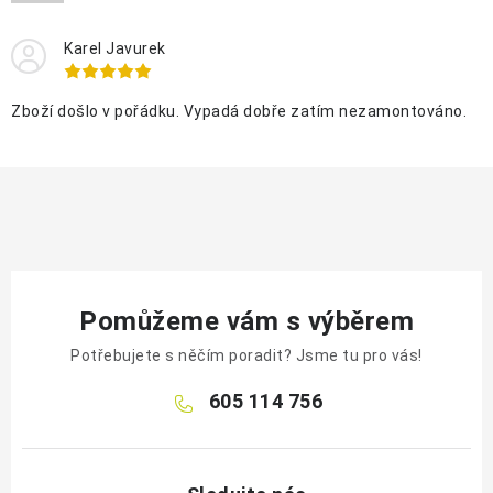
OCHRANNÉ POMŮCKY
Karel Javurek
OBCHODNÍ PODMÍNKY
Zboží došlo v pořádku. Vypadá dobře zatím nezamontováno.
KONTAKTY
REKLAMAČNÍ ŘÁD
ZNAČKY
Jak nakupovat
Obchodní podmínky
Reklamační řád
Pomůžeme vám s výběrem
Podmínky ochrany osobních údajů
Doprava a platba
Potřebujete s něčím poradit? Jsme tu pro vás!
605 114 756