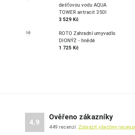
dešťovou vodu AQUA
TOWER antracit 350l
3 529 Kč
ROTO Zahradní umyvadlo
DIONÝZ - hnědé
1 725 Kč
Ověřeno zákazníky
4.9
449
recenzí.
Zobrazit všechny recenz