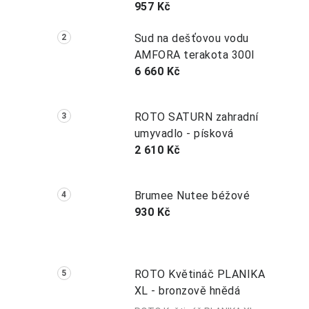
957 Kč
Sud na dešťovou vodu
AMFORA terakota 300l
6 660 Kč
ROTO SATURN zahradní
umyvadlo - písková
2 610 Kč
Brumee Nutee béžové
930 Kč
ROTO Květináč PLANIKA
XL - bronzově hnědá