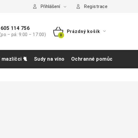
tba
Přihlášení
Registrace
605 114 756
Prázdný košík
(po – pá: 9:00 – 17:00)
NÁKUPNÍ
KOŠÍK
í mazlíčci 🐈
Sudy na víno
Ochranné pomůcky
Obch