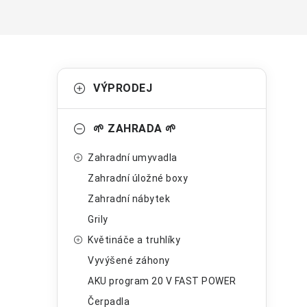
P
K
Přeskočit
VÝPRODEJ
kategorie
a
o
t
s
🌱 ZAHRADA 🌱
e
t
Zahradní umyvadla
g
r
Zahradní úložné boxy
o
Zahradní nábytek
a
r
Grily
n
i
Květináče a truhlíky
e
n
Vyvýšené záhony
í
AKU program 20 V FAST POWER
Čerpadla