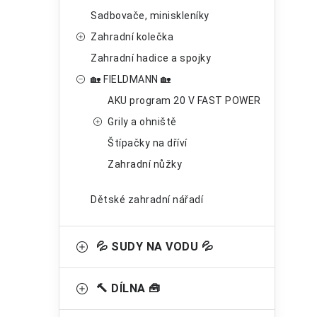
p
Sadbovače, miniskleníky
a
Zahradní kolečka
n
Zahradní hadice a spojky
🏡 FIELDMANN 🏡
e
AKU program 20 V FAST POWER
l
Grily a ohniště
Štípačky na dříví
Zahradní nůžky
Dětské zahradní nářadí
💦 SUDY NA VODU 💦
🔨 DÍLNA 🧰