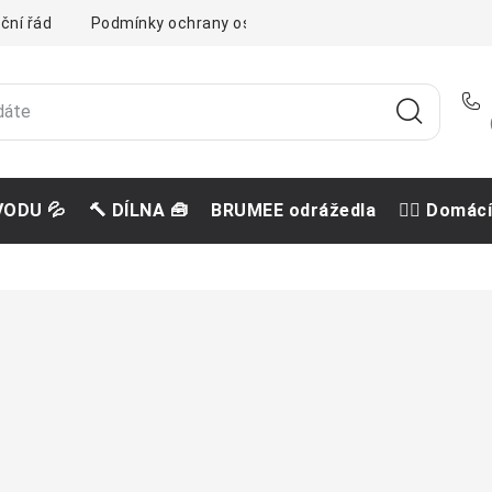
ční řád
Podmínky ochrany osobních údajů
Doprava a pla
VODU 💦
🔨 DÍLNA 🧰
BRUMEE odrážedla
🐕‍🦺 Domác