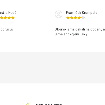
náta Kusá
František Krumpolc
oporučuji
Dlouho jsme čekali na dodání, al
jsme spokojeni. Díky.