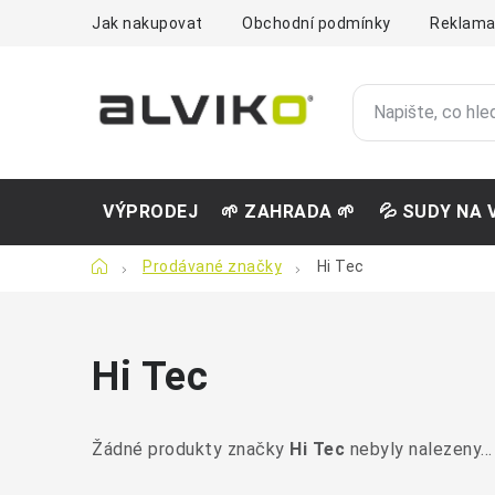
Přejít
Jak nakupovat
Obchodní podmínky
Reklama
na
obsah
VÝPRODEJ
🌱 ZAHRADA 🌱
💦 SUDY NA 
Domů
Prodávané značky
Hi Tec
Hi Tec
Žádné produkty značky
Hi Tec
nebyly nalezeny...