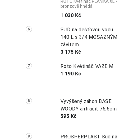
ROTO Květináč PLANIKA XL -
bronzově hnědá
1 030 Kč
SUD na dešťovou vodu
140 L s 3/4 MOSAZNÝM
závitem
3 175 Kč
Roto Květináč VAZE M
1 190 Kč
Vyvýšený záhon BASE
WOODY antracit 75,6cm
595 Kč
PROSPERPLAST Sud na