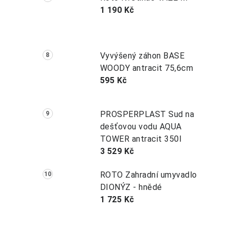
1 190 Kč
Vyvýšený záhon BASE
WOODY antracit 75,6cm
595 Kč
PROSPERPLAST Sud na
dešťovou vodu AQUA
TOWER antracit 350l
3 529 Kč
ROTO Zahradní umyvadlo
DIONÝZ - hnědé
1 725 Kč