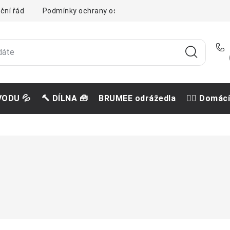
ční řád
Podmínky ochrany osobních údajů
Doprava a pla
VODU 💦
🔨 DÍLNA 🧰
BRUMEE odrážedla
🐕‍🦺 Domác