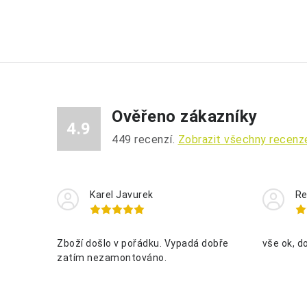
Ověřeno zákazníky
4.9
449
recenzí.
Zobrazit všechny recenz
Karel Javurek
Re
Zboží došlo v pořádku. Vypadá dobře
vše ok, d
zatím nezamontováno.