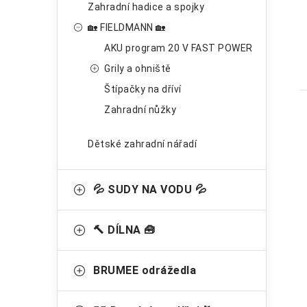
n
Zahradní hadice a spojky
🏡 FIELDMANN 🏡
e
AKU program 20 V FAST POWER
l
Grily a ohniště
Štípačky na dříví
Zahradní nůžky
Dětské zahradní nářadí
l
💦 SUDY NA VODU 💦
🔨 DÍLNA 🧰
BRUMEE odrážedla
í