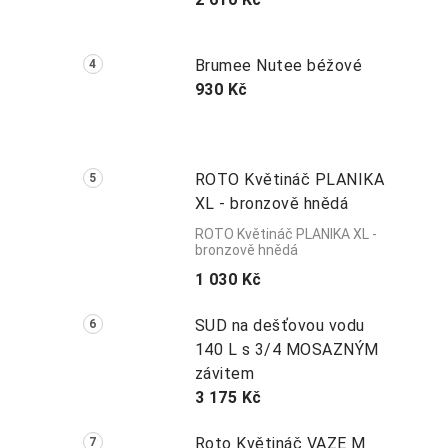
Brumee Nutee béžové
930 Kč
ROTO Květináč PLANIKA
XL - bronzově hnědá
ROTO Květináč PLANIKA XL -
bronzově hnědá
1 030 Kč
SUD na dešťovou vodu
140 L s 3/4 MOSAZNÝM
závitem
3 175 Kč
Roto Květináč VAZE M