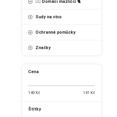
🐕‍🦺 Domácí mazlíčci 🐈
r
Sudy na víno
Ochranné pomůcky
Značky
Cena
i
140
Kč
141
Kč
Štítky