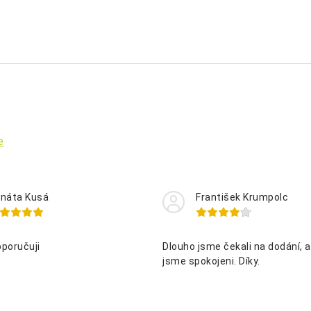
e
náta Kusá
František Krumpolc
oporučuji
Dlouho jsme čekali na dodání, al
jsme spokojeni. Díky.