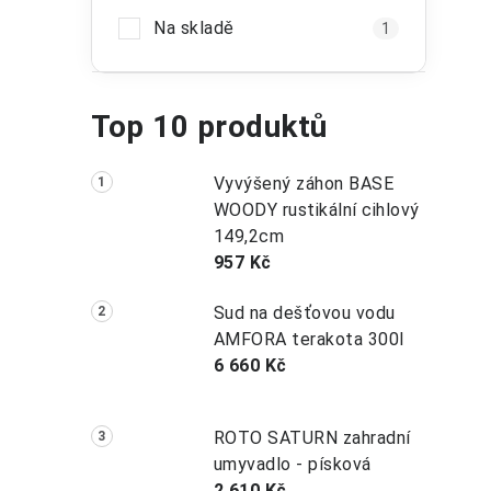
Na skladě
1
Top 10 produktů
Vyvýšený záhon BASE
WOODY rustikální cihlový
149,2cm
957 Kč
Sud na dešťovou vodu
AMFORA terakota 300l
6 660 Kč
ROTO SATURN zahradní
umyvadlo - písková
2 610 Kč