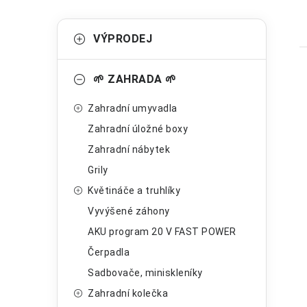
P
K
Přeskočit
VÝPRODEJ
kategorie
a
o
t
s
🌱 ZAHRADA 🌱
e
t
Zahradní umyvadla
g
r
Zahradní úložné boxy
o
i
Zahradní nábytek
a
r
Grily
n
i
Květináče a truhlíky
e
n
Vyvýšené záhony
í
AKU program 20 V FAST POWER
Čerpadla
p
Sadbovače, miniskleníky
a
Zahradní kolečka