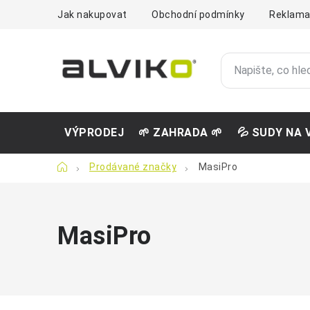
Přejít
Jak nakupovat
Obchodní podmínky
Reklama
na
obsah
VÝPRODEJ
🌱 ZAHRADA 🌱
💦 SUDY NA 
Domů
Prodávané značky
MasiPro
MasiPro