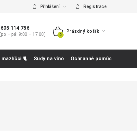
tba
Přihlášení
Registrace
605 114 756
Prázdný košík
(po – pá: 9:00 – 17:00)
NÁKUPNÍ
KOŠÍK
í mazlíčci 🐈
Sudy na víno
Ochranné pomůcky
Obch