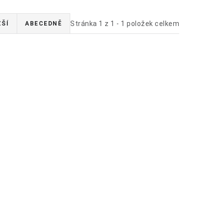
Stránka
1
z
1
-
1
položek celkem
ŽŠÍ
ABECEDNĚ