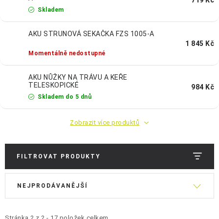
OCHRANNÉ POMŮCKY
Skladem
OBCHODNÍ PODMÍNKY
AKU STRUNOVÁ SEKAČKA FZS 1005-A
1 845 Kč
KONTAKTY
Momentálně nedostupné
REKLAMAČNÍ ŘÁD
AKU NŮŽKY NA TRÁVU A KEŘE
TELESKOPICKÉ
984 Kč
Skladem do 5 dnů
ZNAČKY
Zobrazit více produktů
Jak nakupovat
Obchodní podmínky
Reklamační řád
Podmínky ochrany osobních údajů
Doprava a platba
FILTROVAT PRODUKTY
V
Ř
NEJPRODÁVANĚJŠÍ
ý
a
p
z
Stránka
2
z
2
-
17
položek celkem