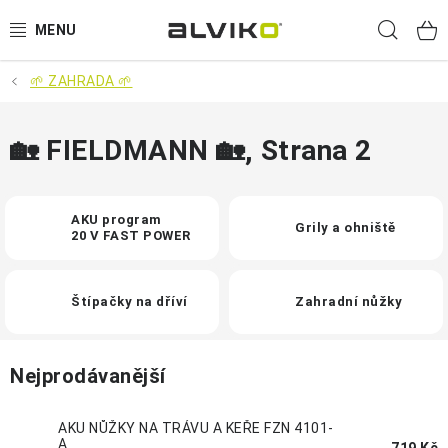
Přejít
Hled
na
obsah
🌱 ZAHRADA 🌱
VÝPRODEJ
🌱 ZAHRADA 🌱
🏡 FIELDMANN 🏡
, Strana 2
💦 SUDY NA VODU 💦
AKU program
Grily a ohniště
20 V FAST POWER
🔨 DÍLNA 🧰
BRUMEE ODRÁŽEDLA
Štípačky na dříví
Zahradní nůžky
🐕‍🦺 DOMÁCÍ MAZLÍČCI 🐈
Nejprodávanější
SUDY NA VÍNO
AKU NŮŽKY NA TRÁVU A KEŘE FZN 4101-
A
719 Kč