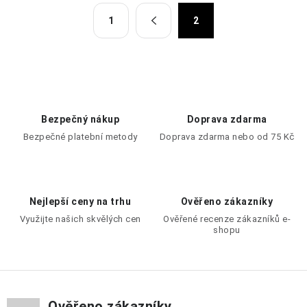
O
S
1
2
t
v
r
l
á
á
n
d
k
a
o
c
Bezpečný nákup
Doprava zdarma
v
í
Bezpečné platební metody
Doprava zdarma nebo od 75 Kč
á
p
n
r
í
v
Nejlepší ceny na trhu
Ověřeno zákazníky
k
Využijte našich skvělých cen
Ověřené recenze zákazníků e-
y
shopu
v
ý
p
i
Ověřeno zákazníky