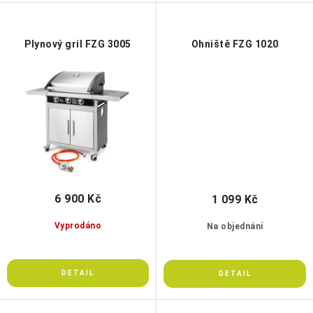
Plynový gril FZG 3005
Ohniště FZG 1020
6 900 Kč
1 099 Kč
Vyprodáno
Na objednání