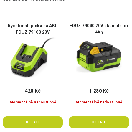
i
e
s
n
p
í
r
p
Rychlonabíječka na AKU
FDUZ 79040 20V akumulátor
o
r
FDUZ 79100 20V
4Ah
d
o
u
d
k
u
t
k
ů
t
ů
428 Kč
1 280 Kč
Momentálně nedostupné
Momentálně nedostupné