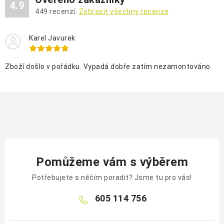
s
4.9
449
recenzí.
Zobrazit všechny recenze
u
Karel Javurek
Zboží došlo v pořádku. Vypadá dobře zatím nezamontováno.
Pomůžeme vám s výběrem
Potřebujete s něčím poradit? Jsme tu pro vás!
605 114 756