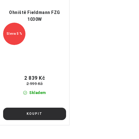
Ohniště Fieldmann FZG
1030W
5 %
2 839 Kč
2 999 Kč
Skladem